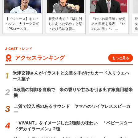
【ドジャース】キム・
新党結成で「「騙し討
「れいわ新選組」が党
登
ヘソン、大リーグ公式
ちにあった気分」と怒
名の変更を発表、「い
女
「PSロースタ...
ったひろゆき妻...
のちの党」へ ...
発
J-CAST トレンド
アクセスランキング
もっと見る
米津玄師さんがイラストと文章を手がけたカード入りウエハ
ース菓子
3段階の制御を自動で 米の香りや甘みを引き出す家庭用精米
機
上質で没入感のあるサウンド ヤマハのワイヤレススピーカ
ー
「VIVANT」をイメージした2種類の味わい 「ベビースター
ドデカイラーメン」2種