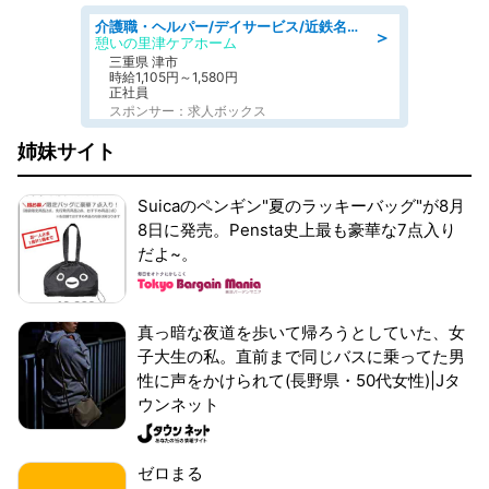
介護職・ヘルパー/デイサービス/近鉄名古屋線 高田本山/津市/三重県
＞
憩いの里津ケアホーム
三重県 津市
時給1,105円～1,580円
正社員
スポンサー：求人ボックス
姉妹サイト
Suicaのペンギン"夏のラッキーバッグ"が8月
8日に発売。Pensta史上最も豪華な7点入り
だよ~。
真っ暗な夜道を歩いて帰ろうとしていた、女
子大生の私。直前まで同じバスに乗ってた男
性に声をかけられて(長野県・50代女性)|Jタ
ウンネット
ゼロまる