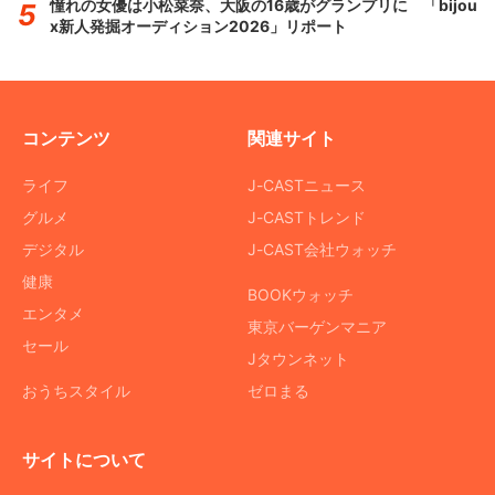
憧れの女優は小松菜奈、大阪の16歳がグランプリに 「bijou
x新人発掘オーディション2026」リポート
コンテンツ
関連サイト
ライフ
J-CASTニュース
グルメ
J-CASTトレンド
デジタル
J-CAST会社ウォッチ
健康
BOOKウォッチ
エンタメ
東京バーゲンマニア
セール
Jタウンネット
おうちスタイル
ゼロまる
サイトについて