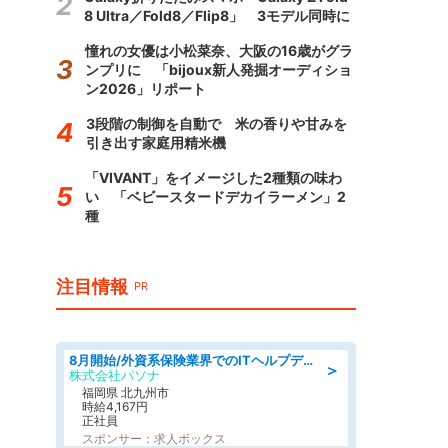
8 Ultra／Fold8／Flip8」 3モデル同時に
憧れの女優は小松菜奈、大阪の16歳がグラ
ンプリに 「bijoux新人発掘オーディショ
ン2026」リポート
3段階の制御を自動で 米の香りや甘みを
引き出す家庭用精米機
「VIVANT」をイメージした2種類の味わ
い 「ベビースタードデカイラーメン」2
種
注目情報
PR
8月開始/外資系保険業界でのITヘルプデスク業務/駅近/即日勤務可/ヘルプデスク
＞
株式会社パソナ
福岡県 北九州市
時給4,167円
正社員
スポンサー：求人ボックス