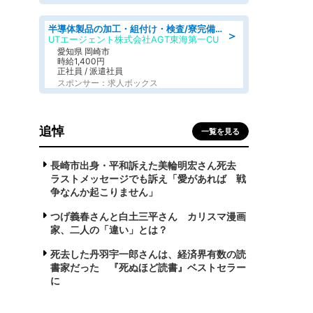
半導体製品の加工・組付け・検査/寮完備/日勤/日払い/工場・製造
＞
UTエージェント株式会社AGT東海第一CU
愛知県 岡崎市
時給1,400円
正社員 / 派遣社員
スポンサー：求人ボックス
追悼
一覧を見る
長崎市出身・平和訴えた美輪明宏さん死去
ラストメッセージでも訴え「愛があれば 戦
争なんか起こりません」
つげ義春さんと白土三平さん カリスマ漫画
家、二人の「違い」とは？
死去した丹羽宇一郎さんは、経済界有数の読
書家だった 『死ぬほど読書』ベストセラー
に