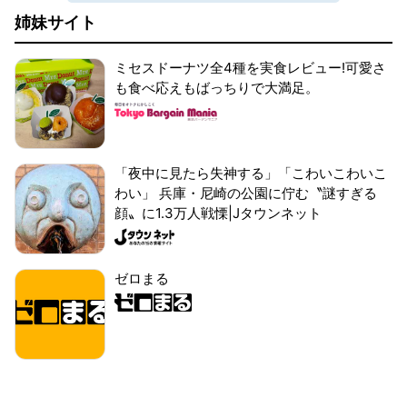
姉妹サイト
ミセスドーナツ全4種を実食レビュー!可愛さ
も食べ応えもばっちりで大満足。
「夜中に見たら失神する」「こわいこわいこ
わい」 兵庫・尼崎の公園に佇む〝謎すぎる
顔〟に1.3万人戦慄|Jタウンネット
ゼロまる