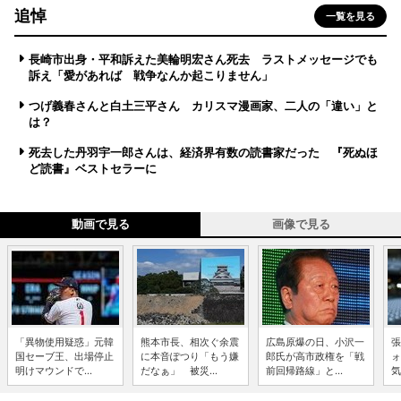
追悼
一覧を見る
長崎市出身・平和訴えた美輪明宏さん死去 ラストメッセージでも
訴え「愛があれば 戦争なんか起こりません」
つげ義春さんと白土三平さん カリスマ漫画家、二人の「違い」と
は？
死去した丹羽宇一郎さんは、経済界有数の読書家だった 『死ぬほ
ど読書』ベストセラーに
動画で見る
画像で見る
「異物使用疑惑」元韓
熊本市長、相次ぐ余震
広島原爆の日、小沢一
張
国セーブ王、出場停止
に本音ぽつり「もう嫌
郎氏が高市政権を「戦
ォ
明けマウンドで...
だなぁ」 被災...
前回帰路線」と...
気