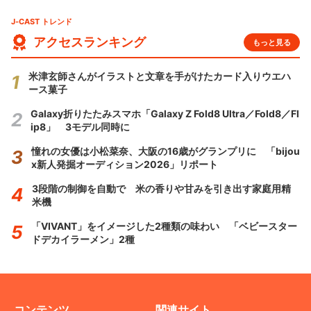
J-CAST トレンド
アクセスランキング
もっと見る
米津玄師さんがイラストと文章を手がけたカード入りウエハ
ース菓子
Galaxy折りたたみスマホ「Galaxy Z Fold8 Ultra／Fold8／Fl
ip8」 3モデル同時に
憧れの女優は小松菜奈、大阪の16歳がグランプリに 「bijou
x新人発掘オーディション2026」リポート
3段階の制御を自動で 米の香りや甘みを引き出す家庭用精
米機
「VIVANT」をイメージした2種類の味わい 「ベビースター
ドデカイラーメン」2種
コンテンツ
関連サイト