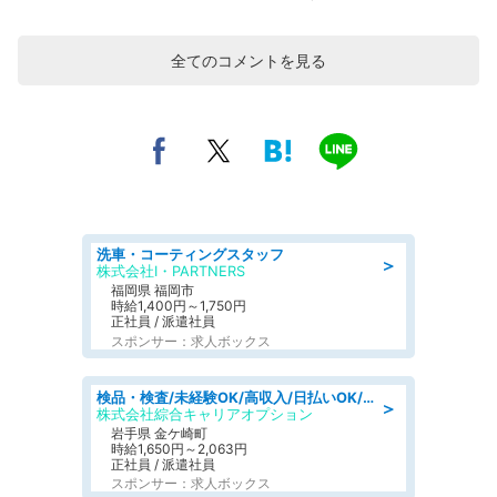
全てのコメントを見る
洗車・コーティングスタッフ
＞
株式会社I・PARTNERS
福岡県 福岡市
時給1,400円～1,750円
正社員 / 派遣社員
スポンサー：求人ボックス
検品・検査/未経験OK/高収入/日払いOK/交替制/20・30・40代活躍中
＞
株式会社綜合キャリアオプション
岩手県 金ケ崎町
時給1,650円～2,063円
正社員 / 派遣社員
スポンサー：求人ボックス