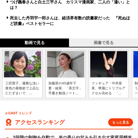
つげ義春さんと白土三平さん カリスマ漫画家、二人の「違い」と
は？
死去した丹羽宇一郎さんは、経済界有数の読書家だった 『死ぬほ
ど読書』ベストセラーに
動画で見る
画像で見る
三田寛子、優雅な淡い
加藤茶の45歳年下
フィギュア・中井亜
制
黄色の着物姿で上品な
妻・綾菜、「美文字」
美、華麗にトリプルア
う
たたずまいで ...
手書き勉強ノート...
クセル決める 「...
一
J-CAST トレンド
アクセスランキング
もっと見る
3段階の制御を自動で 米の香りや甘みを引き出す家庭用精米