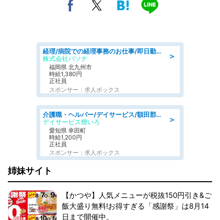
経理/病院での経理事務のお仕事/即日勤務可/車通勤可/経理/一般事務
＞
株式会社パソナ
福岡県 北九州市
時給1,380円
正社員
スポンサー：求人ボックス
介護職・ヘルパー/デイサービス/額田郡幸田町/JR東海道本線 幸田/愛知県
＞
デイサービス燈いろ
愛知県 幸田町
時給1,200円
正社員
スポンサー：求人ボックス
姉妹サイト
【かつや】人気メニューが税抜150円引き&ご
飯大盛り無料!お得すぎる「感謝祭」は8月14
日まで開催中。