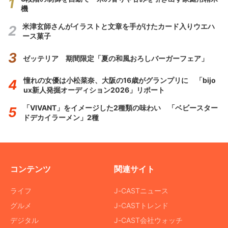
機
米津玄師さんがイラストと文章を手がけたカード入りウエハ
ース菓子
ゼッテリア 期間限定「夏の和風おろしバーガーフェア」
憧れの女優は小松菜奈、大阪の16歳がグランプリに 「bijo
ux新人発掘オーディション2026」リポート
「VIVANT」をイメージした2種類の味わい 「ベビースター
ドデカイラーメン」2種
コンテンツ
関連サイト
ライフ
J-CASTニュース
グルメ
J-CASTトレンド
デジタル
J-CAST会社ウォッチ