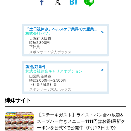
「土日祝休み」ヘルスケア業界での産業保健師業務/看護師/高時給/要資格:正看護師
＞
株式会社パソナ
大阪府 大阪市
時給2,300円
正社員
スポンサー：求人ボックス
製造/好条件
＞
株式会社綜合キャリアオプション
山梨県 韮崎市
時給2,000円～2,500円
正社員 / 派遣社員
スポンサー：求人ボックス
姉妹サイト
【ステーキガスト】ライス・パン食べ放題&
スープバー付きメニュー1111円はお得!最新ク
ーポンを公式Xで公開中《9月23日まで》