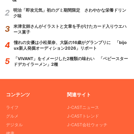
明治「即攻元気」初のグミ期間限定 さわやかな栄養ドリン
ク味
米津玄師さんがイラストと文章を手がけたカード入りウエハ
ース菓子
憧れの女優は小松菜奈、大阪の16歳がグランプリに 「bijo
ux新人発掘オーディション2026」リポート
「VIVANT」をイメージした2種類の味わい 「ベビースター
ドデカイラーメン」2種
コンテンツ
関連サイト
ライフ
J-CASTニュース
グルメ
J-CASTトレンド
デジタル
J-CAST会社ウォッチ
健康