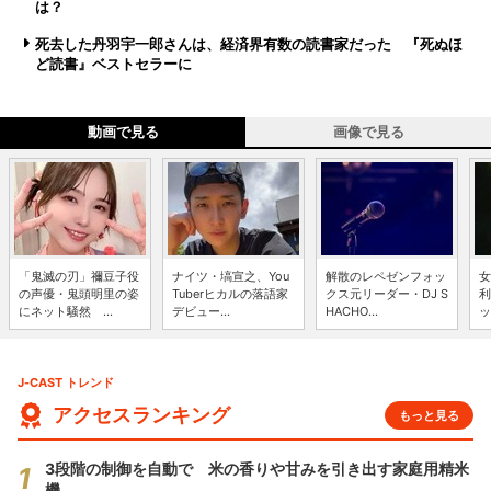
は？
死去した丹羽宇一郎さんは、経済界有数の読書家だった 『死ぬほ
ど読書』ベストセラーに
動画で見る
画像で見る
「鬼滅の刃」禰豆子役
ナイツ・塙宣之、You
解散のレペゼンフォッ
女
の声優・鬼頭明里の姿
Tuberヒカルの落語家
クス元リーダー・DJ S
利
にネット騒然 ...
デビュー...
HACHO...
ッ
J-CAST トレンド
アクセスランキング
もっと見る
3段階の制御を自動で 米の香りや甘みを引き出す家庭用精米
機