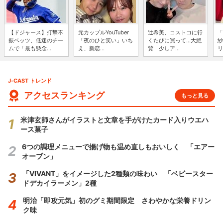
【ドジャース】打撃不
元カップルYouTuber
辻希美、コストコに行
「
振ベッツ、低迷のチー
「夜のひと笑い」いち
くたびに買って...大絶
紗
ムで「最も懸念...
え、新恋...
賛 少しア...
リ
J-CAST トレンド
アクセスランキング
もっと見る
米津玄師さんがイラストと文章を手がけたカード入りウエハ
ース菓子
6つの調理メニューで揚げ物も温め直しもおいしく 「エアー
オーブン」
「VIVANT」をイメージした2種類の味わい 「ベビースター
ドデカイラーメン」2種
明治「即攻元気」初のグミ期間限定 さわやかな栄養ドリン
ク味