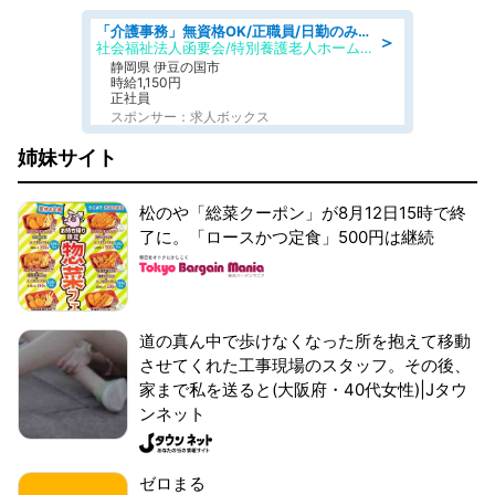
「介護事務」無資格OK/正職員/日勤のみ/特別養護老人ホーム
＞
社会福祉法人函要会/特別養護老人ホーム 韮山・ぶなの森
静岡県 伊豆の国市
時給1,150円
正社員
スポンサー：求人ボックス
姉妹サイト
松のや「総菜クーポン」が8月12日15時で終
了に。「ロースかつ定食」500円は継続
道の真ん中で歩けなくなった所を抱えて移動
させてくれた工事現場のスタッフ。その後、
家まで私を送ると(大阪府・40代女性)|Jタウ
ンネット
ゼロまる