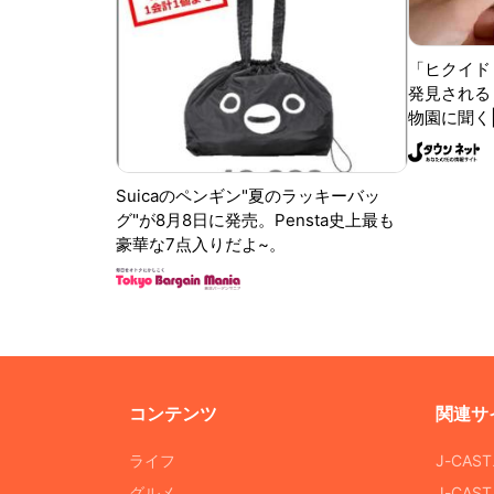
「ヒクイド
発見される 
物園に聞く
Suicaのペンギン"夏のラッキーバッ
グ"が8月8日に発売。Pensta史上最も
豪華な7点入りだよ~。
コンテンツ
関連サ
ライフ
J-CAS
グルメ
J-CAS