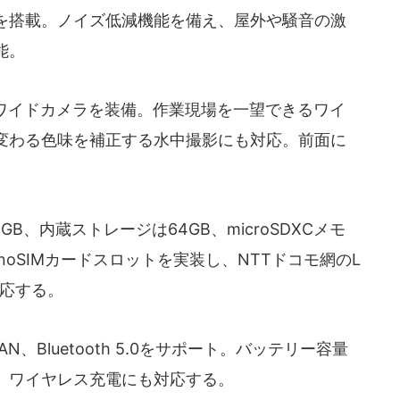
を搭載。ノイズ低減機能を備え、屋外や騒音の激
能。
素ワイドカメラを装備。作業現場を一望できるワイ
変わる色味を補正する水中撮影にも対応。前面に
4GB、内蔵ストレージは64GB、microSDXCメモ
noSIMカードスロットを実装し、NTTドコモ網のL
対応する。
無線LAN、Bluetooth 5.0をサポート。バッテリー容量
属。ワイヤレス充電にも対応する。