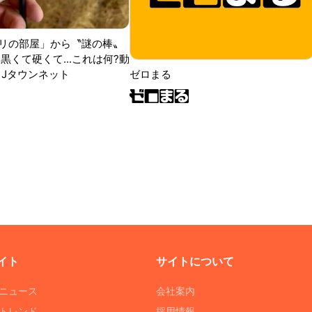
リの部屋」から〝謎の棒〟
黒くて硬くて...これは何?動
|Jタウンネット
ゼロまる
イト
サイトについて
Tニュース
会社案内
Tトレンド
採用情報