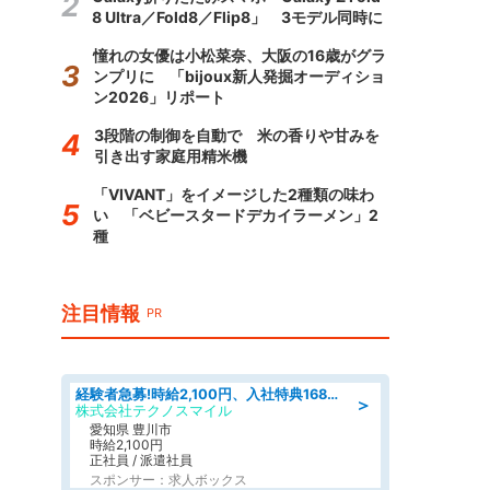
8 Ultra／Fold8／Flip8」 3モデル同時に
憧れの女優は小松菜奈、大阪の16歳がグラ
ンプリに 「bijoux新人発掘オーディショ
ン2026」リポート
3段階の制御を自動で 米の香りや甘みを
引き出す家庭用精米機
「VIVANT」をイメージした2種類の味わ
い 「ベビースタードデカイラーメン」2
種
注目情報
PR
経験者急募!時給2,100円、入社特典168万円の自動車製造業務/トヨタ自動車/tutumi
＞
株式会社テクノスマイル
愛知県 豊川市
時給2,100円
正社員 / 派遣社員
スポンサー：求人ボックス