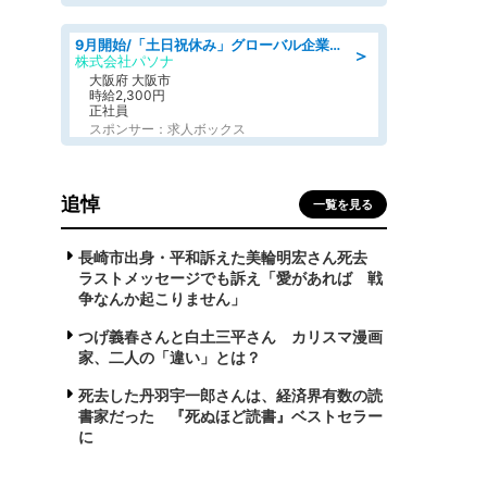
9月開始/「土日祝休み」グローバル企業での産業保健のお仕事/保健師/高時給/残業なし/服装自由
＞
株式会社パソナ
大阪府 大阪市
時給2,300円
正社員
スポンサー：求人ボックス
追悼
一覧を見る
長崎市出身・平和訴えた美輪明宏さん死去
ラストメッセージでも訴え「愛があれば 戦
争なんか起こりません」
つげ義春さんと白土三平さん カリスマ漫画
家、二人の「違い」とは？
死去した丹羽宇一郎さんは、経済界有数の読
書家だった 『死ぬほど読書』ベストセラー
に