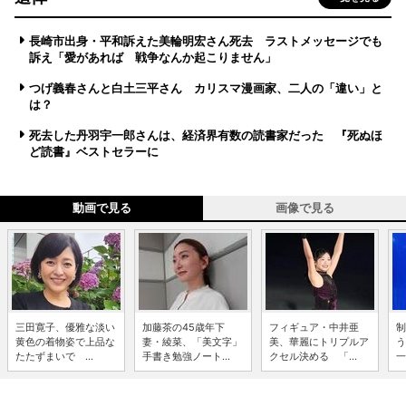
長崎市出身・平和訴えた美輪明宏さん死去 ラストメッセージでも
訴え「愛があれば 戦争なんか起こりません」
つげ義春さんと白土三平さん カリスマ漫画家、二人の「違い」と
は？
死去した丹羽宇一郎さんは、経済界有数の読書家だった 『死ぬほ
ど読書』ベストセラーに
動画で見る
画像で見る
三田寛子、優雅な淡い
加藤茶の45歳年下
フィギュア・中井亜
制
黄色の着物姿で上品な
妻・綾菜、「美文字」
美、華麗にトリプルア
う
たたずまいで ...
手書き勉強ノート...
クセル決める 「...
一