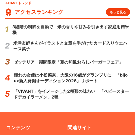
J-CAST トレンド
アクセスランキング
もっと見る
3段階の制御を自動で 米の香りや甘みを引き出す家庭用精米
機
米津玄師さんがイラストと文章を手がけたカード入りウエハ
ース菓子
ゼッテリア 期間限定「夏の和風おろしバーガーフェア」
憧れの女優は小松菜奈、大阪の16歳がグランプリに 「bijo
ux新人発掘オーディション2026」リポート
「VIVANT」をイメージした2種類の味わい 「ベビースター
ドデカイラーメン」2種
コンテンツ
関連サイト