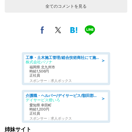
全てのコメントを見る
工事・土木施工管理/総合技術商社にて施工管理のお仕事/即日勤務可/車通勤可/工事・土木施工管理/生産・品質管理
＞
株式会社パソナ
福岡県 北九州市
時給1,506円
正社員
スポンサー：求人ボックス
介護職・ヘルパー/デイサービス/額田郡幸田町/JR東海道本線 幸田/愛知県
＞
デイサービス燈いろ
愛知県 幸田町
時給1,200円
正社員
スポンサー：求人ボックス
姉妹サイト