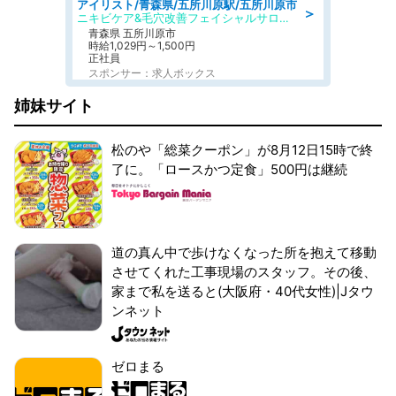
アイリスト/青森県/五所川原駅/五所川原市
＞
ニキビケア&毛穴改善フェイシャルサロン BELDAD
青森県 五所川原市
時給1,029円～1,500円
正社員
スポンサー：求人ボックス
姉妹サイト
松のや「総菜クーポン」が8月12日15時で終
了に。「ロースかつ定食」500円は継続
道の真ん中で歩けなくなった所を抱えて移動
させてくれた工事現場のスタッフ。その後、
家まで私を送ると(大阪府・40代女性)|Jタウ
ンネット
ゼロまる