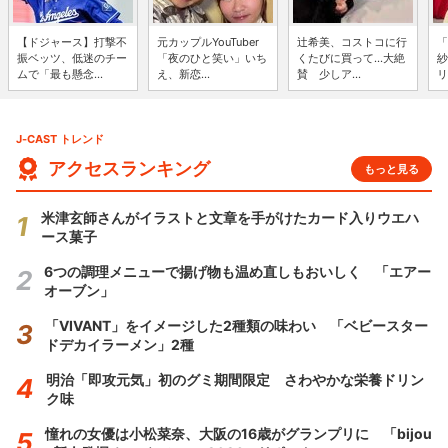
【ドジャース】打撃不
元カップルYouTuber
辻希美、コストコに行
「
振ベッツ、低迷のチー
「夜のひと笑い」いち
くたびに買って...大絶
紗
ムで「最も懸念...
え、新恋...
賛 少しア...
リ
J-CAST トレンド
アクセスランキング
もっと見る
米津玄師さんがイラストと文章を手がけたカード入りウエハ
ース菓子
6つの調理メニューで揚げ物も温め直しもおいしく 「エアー
オーブン」
「VIVANT」をイメージした2種類の味わい 「ベビースター
ドデカイラーメン」2種
明治「即攻元気」初のグミ期間限定 さわやかな栄養ドリン
ク味
憧れの女優は小松菜奈、大阪の16歳がグランプリに 「bijou