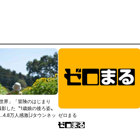
世界」「冒険のはじまり
が撮影した〝1歳娘の後ろ姿〟
ゼロまる
..4.8万人感激|Jタウンネッ