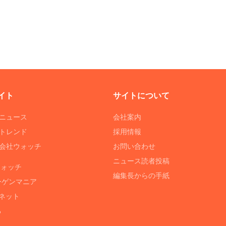
イト
サイトについて
Tニュース
会社案内
Tトレンド
採用情報
ST会社ウォッチ
お問い合わせ
ニュース読者投稿
ウォッチ
編集長からの手紙
ーゲンマニア
ネット
る