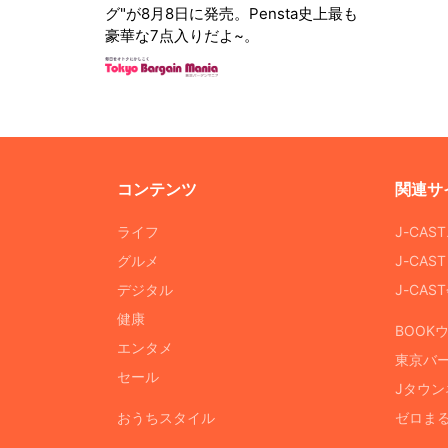
グ"が8月8日に発売。Pensta史上最も
豪華な7点入りだよ~。
コンテンツ
関連サ
ライフ
J-CAS
グルメ
J-CAS
デジタル
J-CA
健康
BOOK
エンタメ
東京バ
セール
Jタウン
おうちスタイル
ゼロま