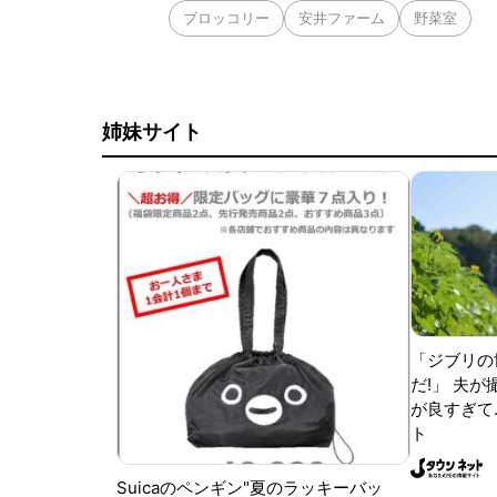
ブロッコリー
安井ファーム
野菜室
姉妹サイト
「ジブリの
だ!」 夫
が良すぎて.
ト
Suicaのペンギン"夏のラッキーバッ