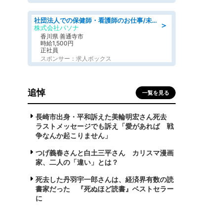
社団法人での保健師・看護師のお仕事/未経験OK/要資格:普通免許、保健師、正看護師
＞
株式会社パソナ
香川県 善通寺市
時給1,500円
正社員
スポンサー：求人ボックス
追悼
一覧を見る
長崎市出身・平和訴えた美輪明宏さん死去
ラストメッセージでも訴え「愛があれば 戦
争なんか起こりません」
つげ義春さんと白土三平さん カリスマ漫画
家、二人の「違い」とは？
死去した丹羽宇一郎さんは、経済界有数の読
書家だった 『死ぬほど読書』ベストセラー
に