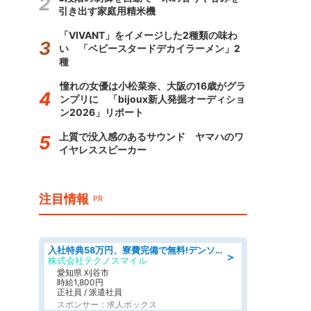
引き出す家庭用精米機
「VIVANT」をイメージした2種類の味わ
い 「ベビースタードデカイラーメン」2
種
憧れの女優は小松菜奈、大阪の16歳がグラ
ンプリに 「bijoux新人発掘オーディショ
ン2026」リポート
上質で没入感のあるサウンド ヤマハのワ
イヤレススピーカー
注目情報
PR
入社特典58万円、寮費完備で無料!デンソーで働こう!自動車工場で小型部品の検査業務 denso aichi
＞
株式会社テクノスマイル
愛知県 刈谷市
時給1,800円
正社員 / 派遣社員
スポンサー：求人ボックス