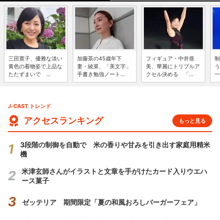
三田寛子、優雅な淡い
加藤茶の45歳年下
フィギュア・中井亜
制
黄色の着物姿で上品な
妻・綾菜、「美文字」
美、華麗にトリプルア
う
たたずまいで ...
手書き勉強ノート...
クセル決める 「...
一
J-CAST トレンド
アクセスランキング
もっと見る
3段階の制御を自動で 米の香りや甘みを引き出す家庭用精米
機
米津玄師さんがイラストと文章を手がけたカード入りウエハ
ース菓子
ゼッテリア 期間限定「夏の和風おろしバーガーフェア」