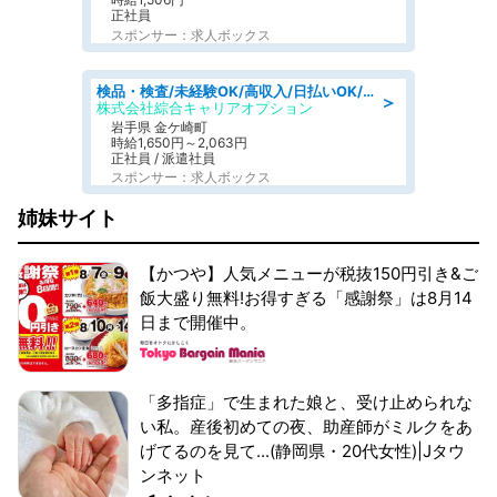
正社員
スポンサー：求人ボックス
検品・検査/未経験OK/高収入/日払いOK/交替制/20・30・40代活躍中
＞
株式会社綜合キャリアオプション
岩手県 金ケ崎町
時給1,650円～2,063円
正社員 / 派遣社員
スポンサー：求人ボックス
姉妹サイト
【かつや】人気メニューが税抜150円引き&ご
飯大盛り無料!お得すぎる「感謝祭」は8月14
日まで開催中。
「多指症」で生まれた娘と、受け止められな
い私。産後初めての夜、助産師がミルクをあ
げてるのを見て...(静岡県・20代女性)|Jタウ
ンネット