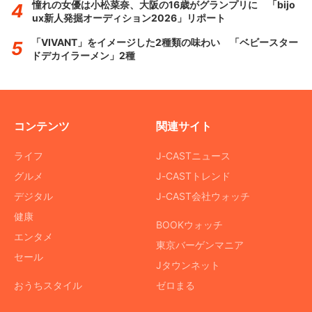
憧れの女優は小松菜奈、大阪の16歳がグランプリに 「bijo
ux新人発掘オーディション2026」リポート
「VIVANT」をイメージした2種類の味わい 「ベビースター
ドデカイラーメン」2種
コンテンツ
関連サイト
ライフ
J-CASTニュース
グルメ
J-CASTトレンド
デジタル
J-CAST会社ウォッチ
健康
BOOKウォッチ
エンタメ
東京バーゲンマニア
セール
Jタウンネット
おうちスタイル
ゼロまる