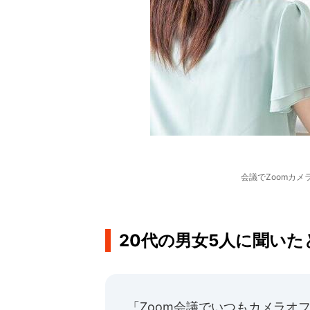
会議でZoomカ
20代の男女5人に聞いたと
「Zoom会議でいつもカメラオ