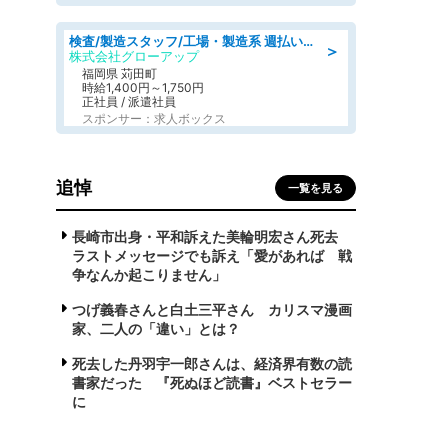
検査/製造スタッフ/工場・製造系 週払いOK 土日休み プラスチック製品組立 チェック
＞
株式会社グローアップ
福岡県 苅田町
時給1,400円～1,750円
正社員 / 派遣社員
スポンサー：求人ボックス
追悼
一覧を見る
長崎市出身・平和訴えた美輪明宏さん死去
ラストメッセージでも訴え「愛があれば 戦
争なんか起こりません」
つげ義春さんと白土三平さん カリスマ漫画
家、二人の「違い」とは？
死去した丹羽宇一郎さんは、経済界有数の読
書家だった 『死ぬほど読書』ベストセラー
に