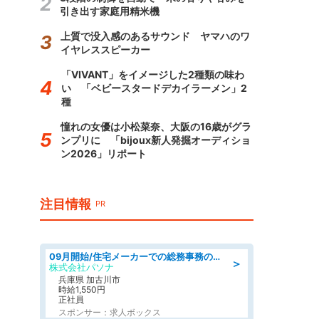
引き出す家庭用精米機
上質で没入感のあるサウンド ヤマハのワ
イヤレススピーカー
「VIVANT」をイメージした2種類の味わ
い 「ベビースタードデカイラーメン」2
種
憧れの女優は小松菜奈、大阪の16歳がグラ
ンプリに 「bijoux新人発掘オーディショ
ン2026」リポート
注目情報
PR
09月開始/住宅メーカーでの総務事務のお仕事/駅近/車通勤可/一般事務/人事労務
＞
株式会社パソナ
兵庫県 加古川市
時給1,550円
正社員
スポンサー：求人ボックス