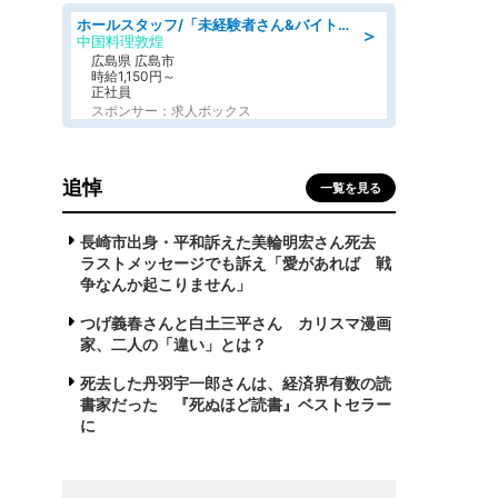
ホールスタッフ/「未経験者さん&バイトデビューも大歓迎」残業ほぼなし×1日3時間〜勤務OK!フォロー体制も充実/広島県/広島市南区
＞
中国料理敦煌
広島県 広島市
時給1,150円～
正社員
スポンサー：求人ボックス
追悼
一覧を見る
長崎市出身・平和訴えた美輪明宏さん死去
ラストメッセージでも訴え「愛があれば 戦
争なんか起こりません」
つげ義春さんと白土三平さん カリスマ漫画
家、二人の「違い」とは？
死去した丹羽宇一郎さんは、経済界有数の読
書家だった 『死ぬほど読書』ベストセラー
に