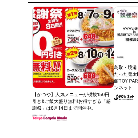
鳥取・境港
だった鬼太
館TOY PA
ンネット
【かつや】人気メニューが税抜150円
引き&ご飯大盛り無料!お得すぎる「感
謝祭」は8月14日まで開催中。