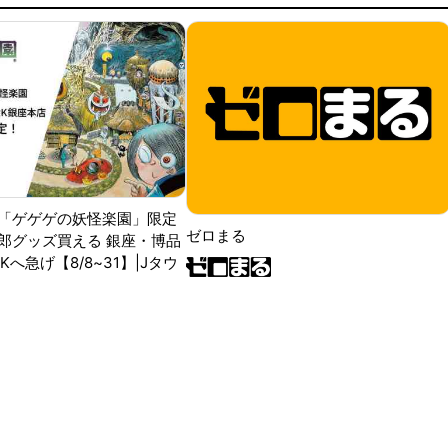
「ゲゲゲの妖怪楽園」限定
ゼロまる
郎グッズ買える 銀座・博品
RKへ急げ【8/8~31】|Jタウ