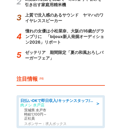
引き出す家庭用精米機
上質で没入感のあるサウンド ヤマハのワ
イヤレススピーカー
憧れの女優は小松菜奈、大阪の16歳がグラ
ンプリに 「bijoux新人発掘オーディショ
ン2026」リポート
ゼッテリア 期間限定「夏の和風おろしバ
ーガーフェア」
注目情報
PR
日払いOKで即日収入/キッチンスタッフ/「原付免許必須」デリバリー業務など、自己成長可能な幅広い仕事に挑戦!髪型自由&ピアス・ネイルOK/茨城県/水戸市
＞
肉メシ 水戸店
茨城県 水戸市
時給1,100円～
正社員
スポンサー：求人ボックス