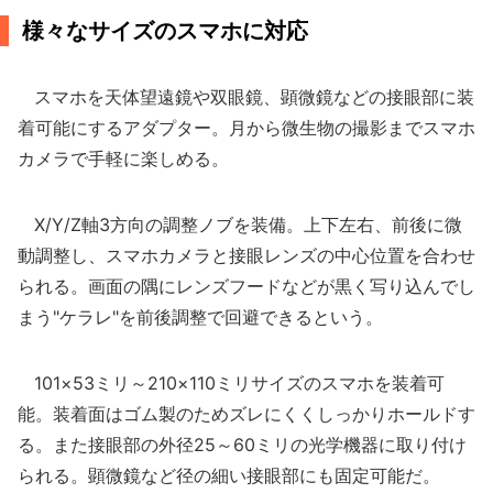
様々なサイズのスマホに対応
スマホを天体望遠鏡や双眼鏡、顕微鏡などの接眼部に装
着可能にするアダプター。月から微生物の撮影までスマホ
カメラで手軽に楽しめる。
X/Y/Z軸3方向の調整ノブを装備。上下左右、前後に微
動調整し、スマホカメラと接眼レンズの中心位置を合わせ
られる。画面の隅にレンズフードなどが黒く写り込んでし
まう"ケラレ"を前後調整で回避できるという。
101×53ミリ～210×110ミリサイズのスマホを装着可
能。装着面はゴム製のためズレにくくしっかりホールドす
る。また接眼部の外径25～60ミリの光学機器に取り付け
られる。顕微鏡など径の細い接眼部にも固定可能だ。