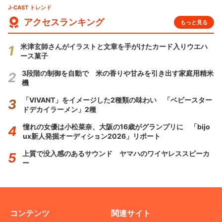
J-CAST トレンド
アクセスランキング
もっと見る
米津玄師さんがイラストと文章を手がけたカード入りウエハ
ース菓子
3段階の制御を自動で 米の香りや甘みを引き出す家庭用精米
機
「VIVANT」をイメージした2種類の味わい 「ベビースター
ドデカイラーメン」2種
憧れの女優は小松菜奈、大阪の16歳がグランプリに 「bijo
ux新人発掘オーディション2026」リポート
上質で没入感のあるサウンド ヤマハのワイヤレススピーカ
ー
コンテンツ
関連サイト