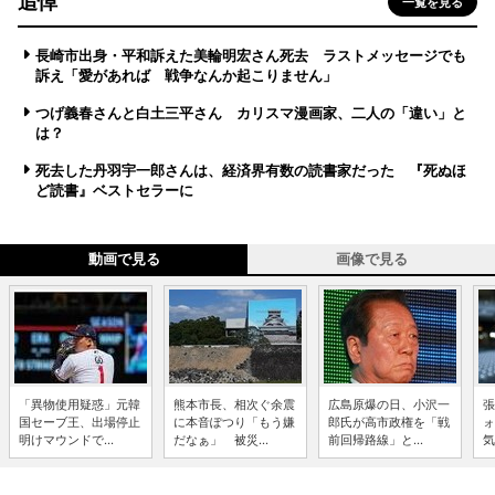
追悼
一覧を見る
長崎市出身・平和訴えた美輪明宏さん死去 ラストメッセージでも
訴え「愛があれば 戦争なんか起こりません」
つげ義春さんと白土三平さん カリスマ漫画家、二人の「違い」と
は？
死去した丹羽宇一郎さんは、経済界有数の読書家だった 『死ぬほ
ど読書』ベストセラーに
動画で見る
画像で見る
「異物使用疑惑」元韓
熊本市長、相次ぐ余震
広島原爆の日、小沢一
張
国セーブ王、出場停止
に本音ぽつり「もう嫌
郎氏が高市政権を「戦
ォ
明けマウンドで...
だなぁ」 被災...
前回帰路線」と...
気