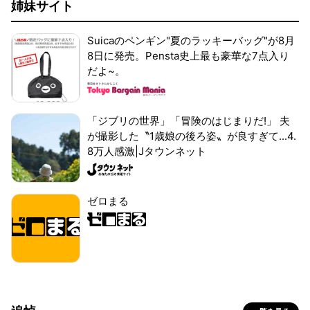
姉妹サイト
Suicaのペンギン"夏のラッキーバッグ"が8月
8日に発売。Pensta史上最も豪華な7点入り
だよ~。
「ジブリの世界」「冒険のはじまりだ!」 夫
が撮影した〝1歳娘の後ろ姿〟が良すぎて...4.
8万人感激|Jタウンネット
ゼロまる