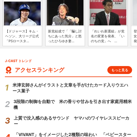
【ドジャース】キム・
新党結成で「「騙し討
「れいわ新選組」が党
登
ヘソン、大リーグ公式
ちにあった気分」と怒
名の変更を発表、「い
女
「PSロースタ...
ったひろゆき妻...
のちの党」へ ...
発
J-CAST トレンド
アクセスランキング
もっと見る
米津玄師さんがイラストと文章を手がけたカード入りウエハ
ース菓子
3段階の制御を自動で 米の香りや甘みを引き出す家庭用精米
機
上質で没入感のあるサウンド ヤマハのワイヤレススピーカ
ー
「VIVANT」をイメージした2種類の味わい 「ベビースター