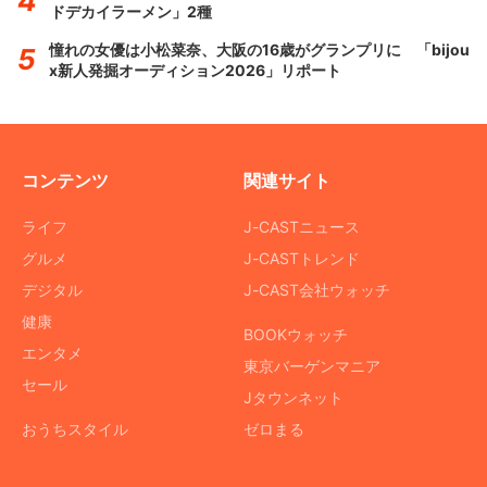
ドデカイラーメン」2種
憧れの女優は小松菜奈、大阪の16歳がグランプリに 「bijou
x新人発掘オーディション2026」リポート
コンテンツ
関連サイト
ライフ
J-CASTニュース
グルメ
J-CASTトレンド
デジタル
J-CAST会社ウォッチ
健康
BOOKウォッチ
エンタメ
東京バーゲンマニア
セール
Jタウンネット
おうちスタイル
ゼロまる