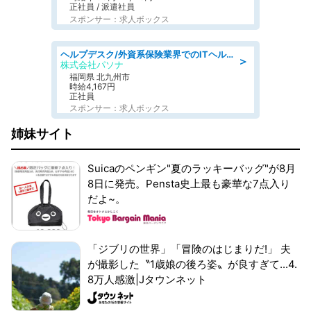
正社員 / 派遣社員
スポンサー：求人ボックス
ヘルプデスク/外資系保険業界でのITヘルプデスク業務/駅近/即日勤務可/ヘルプデスク
＞
株式会社パソナ
福岡県 北九州市
時給4,167円
正社員
スポンサー：求人ボックス
姉妹サイト
Suicaのペンギン"夏のラッキーバッグ"が8月
8日に発売。Pensta史上最も豪華な7点入り
だよ~。
「ジブリの世界」「冒険のはじまりだ!」 夫
が撮影した〝1歳娘の後ろ姿〟が良すぎて...4.
8万人感激|Jタウンネット