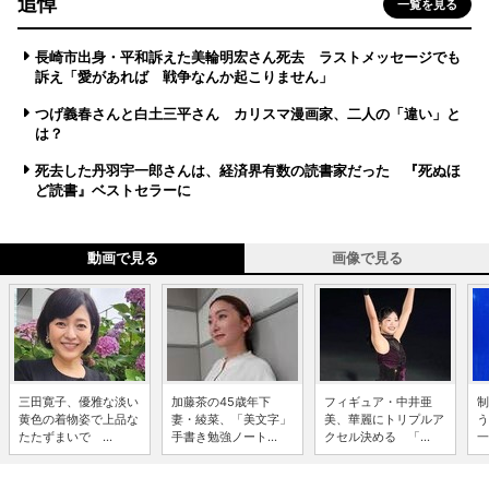
追悼
一覧を見る
長崎市出身・平和訴えた美輪明宏さん死去 ラストメッセージでも
訴え「愛があれば 戦争なんか起こりません」
つげ義春さんと白土三平さん カリスマ漫画家、二人の「違い」と
は？
死去した丹羽宇一郎さんは、経済界有数の読書家だった 『死ぬほ
ど読書』ベストセラーに
動画で見る
画像で見る
三田寛子、優雅な淡い
加藤茶の45歳年下
フィギュア・中井亜
制
黄色の着物姿で上品な
妻・綾菜、「美文字」
美、華麗にトリプルア
う
たたずまいで ...
手書き勉強ノート...
クセル決める 「...
一