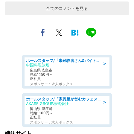
全てのコメントを見る
ホールスタッフ/「未経験者さん&バイトデビューも大歓迎」残業ほぼなし×1日3時間〜勤務OK!フォロー体制も充実/広島県/広島市南区
＞
中国料理敦煌
広島県 広島市
時給1,150円～
正社員
スポンサー：求人ボックス
ホールスタッフ/「家具屋が営むカフェスタッフ!」週2日～OK!嬉しいまかない付き/岡山県/浅口郡里庄町
＞
AKASE GROUP株式会社
岡山県 里庄町
時給1,100円～
正社員
スポンサー：求人ボックス
姉妹サイト