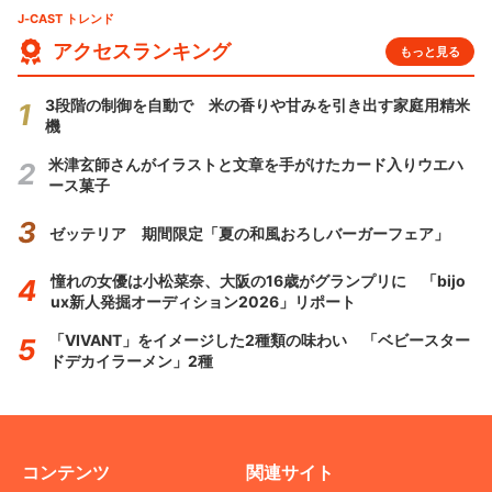
J-CAST トレンド
アクセスランキング
もっと見る
3段階の制御を自動で 米の香りや甘みを引き出す家庭用精米
機
米津玄師さんがイラストと文章を手がけたカード入りウエハ
ース菓子
ゼッテリア 期間限定「夏の和風おろしバーガーフェア」
憧れの女優は小松菜奈、大阪の16歳がグランプリに 「bijo
ux新人発掘オーディション2026」リポート
「VIVANT」をイメージした2種類の味わい 「ベビースター
ドデカイラーメン」2種
コンテンツ
関連サイト