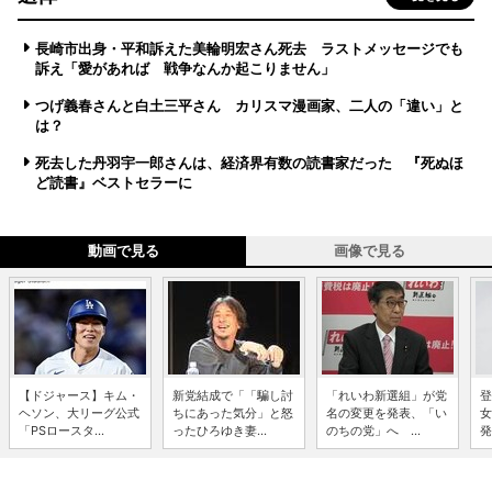
長崎市出身・平和訴えた美輪明宏さん死去 ラストメッセージでも
訴え「愛があれば 戦争なんか起こりません」
つげ義春さんと白土三平さん カリスマ漫画家、二人の「違い」と
は？
死去した丹羽宇一郎さんは、経済界有数の読書家だった 『死ぬほ
ど読書』ベストセラーに
動画で見る
画像で見る
【ドジャース】キム・
新党結成で「「騙し討
「れいわ新選組」が党
登
ヘソン、大リーグ公式
ちにあった気分」と怒
名の変更を発表、「い
女
「PSロースタ...
ったひろゆき妻...
のちの党」へ ...
発