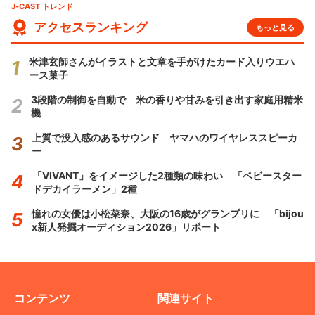
J-CAST トレンド
アクセスランキング
もっと見る
米津玄師さんがイラストと文章を手がけたカード入りウエハ
ース菓子
3段階の制御を自動で 米の香りや甘みを引き出す家庭用精米
機
上質で没入感のあるサウンド ヤマハのワイヤレススピーカ
ー
「VIVANT」をイメージした2種類の味わい 「ベビースター
ドデカイラーメン」2種
憧れの女優は小松菜奈、大阪の16歳がグランプリに 「bijou
x新人発掘オーディション2026」リポート
コンテンツ
関連サイト