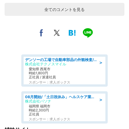
全てのコメントを見る
デンソーの工場で自動車部品の外観検査/denso aichi
＞
株式会社テクノスマイル
愛知県 西尾市
時給1,800円
正社員 / 派遣社員
スポンサー：求人ボックス
08月開始/「土日祝休み」ヘルスケア業界の産業保健師/高時給/未経験OK/要資格:保健師、正看護師
＞
株式会社パソナ
福岡県 福岡市
時給2,300円
正社員
スポンサー：求人ボックス