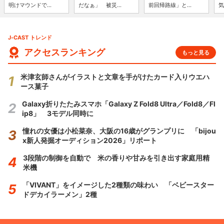
明けマウンドで...
だなぁ」 被災...
前回帰路線」と...
気
J-CAST トレンド
アクセスランキング
もっと見る
米津玄師さんがイラストと文章を手がけたカード入りウエハ
ース菓子
Galaxy折りたたみスマホ「Galaxy Z Fold8 Ultra／Fold8／Fl
ip8」 3モデル同時に
憧れの女優は小松菜奈、大阪の16歳がグランプリに 「bijou
x新人発掘オーディション2026」リポート
3段階の制御を自動で 米の香りや甘みを引き出す家庭用精
米機
「VIVANT」をイメージした2種類の味わい 「ベビースター
ドデカイラーメン」2種