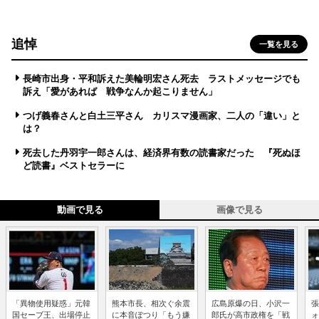
追悼
一覧を見る
長崎市出身・平和訴えた美輪明宏さん死去 ラストメッセージでも
訴え「愛があれば 戦争なんか起こりません」
つげ義春さんと白土三平さん カリスマ漫画家、二人の「違い」と
は？
死去した丹羽宇一郎さんは、経済界有数の読書家だった 『死ぬほ
ど読書』ベストセラーに
動画で見る
画像で見る
「異物使用疑惑」元韓
熊本市長、相次ぐ余震
広島原爆の日、小沢一
張
国セーブ王、出場停止
に本音ぽつり「もう嫌
郎氏が高市政権を「戦
ォ