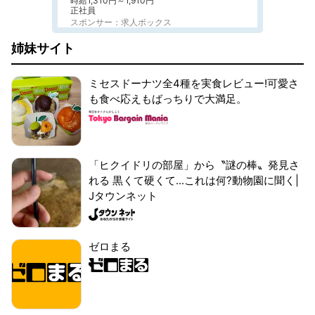
時給1,310円～1,910円
正社員
スポンサー：求人ボックス
姉妹サイト
ミセスドーナツ全4種を実食レビュー!可愛さ
も食べ応えもばっちりで大満足。
「ヒクイドリの部屋」から〝謎の棒〟発見さ
れる 黒くて硬くて...これは何?動物園に聞く|
Jタウンネット
ゼロまる