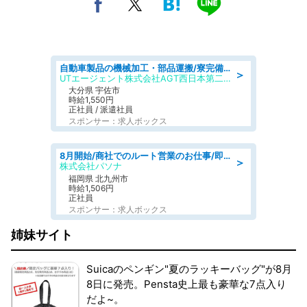
自動車製品の機械加工・部品運搬/寮完備/日払い/工場・製造
＞
UTエージェント株式会社AGT西日本第二CU
大分県 宇佐市
時給1,550円
正社員 / 派遣社員
スポンサー：求人ボックス
8月開始/商社でのルート営業のお仕事/即日勤務可/車通勤可/営業
＞
株式会社パソナ
福岡県 北九州市
時給1,506円
正社員
スポンサー：求人ボックス
姉妹サイト
Suicaのペンギン"夏のラッキーバッグ"が8月
8日に発売。Pensta史上最も豪華な7点入り
だよ~。