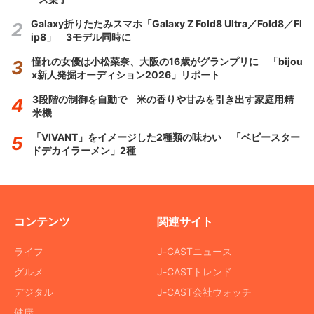
Galaxy折りたたみスマホ「Galaxy Z Fold8 Ultra／Fold8／Fl
ip8」 3モデル同時に
憧れの女優は小松菜奈、大阪の16歳がグランプリに 「bijou
x新人発掘オーディション2026」リポート
3段階の制御を自動で 米の香りや甘みを引き出す家庭用精
米機
「VIVANT」をイメージした2種類の味わい 「ベビースター
ドデカイラーメン」2種
コンテンツ
関連サイト
ライフ
J-CASTニュース
グルメ
J-CASTトレンド
デジタル
J-CAST会社ウォッチ
健康