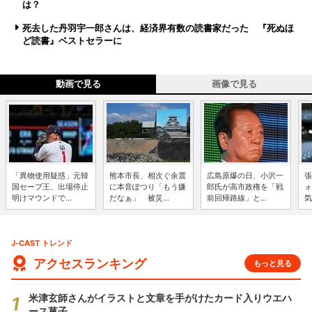
は？
死去した丹羽宇一郎さんは、経済界有数の読書家だった 『死ぬほ
ど読書』ベストセラーに
動画で見る
画像で見る
「異物使用疑惑」元韓
熊本市長、相次ぐ余震
広島原爆の日、小沢一
張
国セーブ王、出場停止
に本音ぽつり「もう嫌
郎氏が高市政権を「戦
ォ
明けマウンドで...
だなぁ」 被災...
前回帰路線」と...
気
J-CAST トレンド
アクセスランキング
もっと見る
米津玄師さんがイラストと文章を手がけたカード入りウエハ
ース菓子