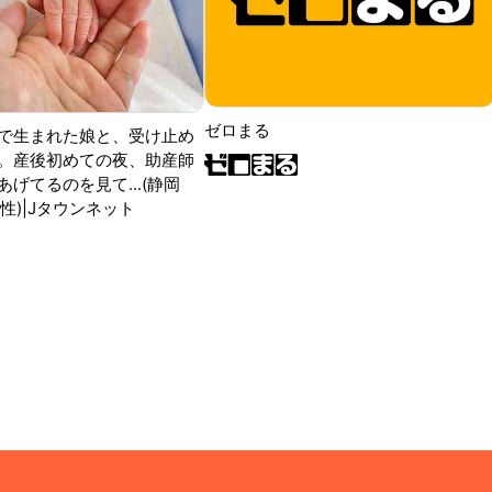
ゼロまる
で生まれた娘と、受け止め
。産後初めての夜、助産師
げてるのを見て...(静岡
性)|Jタウンネット