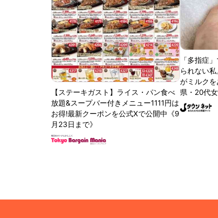
「多指症」
られない私
がミルクをあ
【ステーキガスト】ライス・パン食べ
県・20代女
放題&スープバー付きメニュー1111円は
お得!最新クーポンを公式Xで公開中《9
月23日まで》