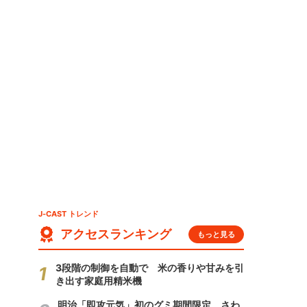
J-CAST トレンド
アクセスランキング
もっと見る
3段階の制御を自動で 米の香りや甘みを引
き出す家庭用精米機
明治「即攻元気」初のグミ期間限定 さわ