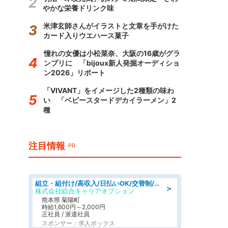
やかな栄養ドリンク味
米津玄師さんがイラストと文章を手がけた
カード入りウエハース菓子
憧れの女優は小松菜奈、大阪の16歳がグラ
ンプリに 「bijoux新人発掘オーディショ
ン2026」リポート
「VIVANT」をイメージした2種類の味わ
い 「ベビースタードデカイラーメン」2
種
注目情報
PR
組立・組付け/高収入/日払いOK/交替制/20・30・40代活躍中/製造 工場
＞
株式会社綜合キャリアオプション
熊本県 菊陽町
時給1,600円～2,000円
正社員 / 派遣社員
スポンサー：求人ボックス