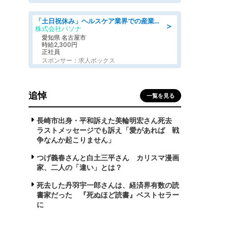
「土日祝休み」ヘルスケア業界での産業保健師業務/看護師/高時給/未経験OK/要資格:正看護師
＞
株式会社パソナ
愛知県 名古屋市
時給2,300円
正社員
スポンサー：求人ボックス
追悼
一覧を見る
長崎市出身・平和訴えた美輪明宏さん死去
ラストメッセージでも訴え「愛があれば 戦
争なんか起こりません」
つげ義春さんと白土三平さん カリスマ漫画
家、二人の「違い」とは？
死去した丹羽宇一郎さんは、経済界有数の読
書家だった 『死ぬほど読書』ベストセラー
に