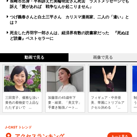
長崎市出身・平和訴えた美輪明宏さん死去 ラストメッセージでも
訴え「愛があれば 戦争なんか起こりません」
つげ義春さんと白土三平さん カリスマ漫画家、二人の「違い」と
は？
死去した丹羽宇一郎さんは、経済界有数の読書家だった 『死ぬほ
ど読書』ベストセラーに
動画で見る
画像で見る
三田寛子、優雅な淡い
加藤茶の45歳年下
フィギュア・中井亜
制
黄色の着物姿で上品な
妻・綾菜、「美文字」
美、華麗にトリプルア
う
たたずまいで ...
手書き勉強ノート...
クセル決める 「...
一
J-CAST トレンド
アクセスランキング
もっと見る