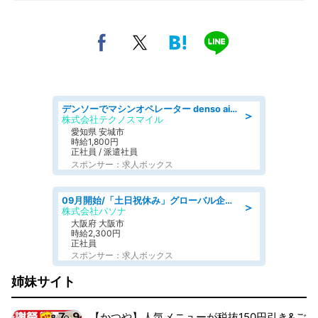
デンソーでマシンオペレーター denso aichi
＞
株式会社テクノスマイル
愛知県 安城市
時給1,800円
正社員 / 派遣社員
スポンサー：求人ボックス
09月開始/「土日祝休み」グローバル企業での産業保健のお仕事/保健師/高時給/残業なし/服装自由
＞
株式会社パソナ
大阪府 大阪市
時給2,300円
正社員
スポンサー：求人ボックス
姉妹サイト
【かつや】人気メニューが税抜150円引き&ご