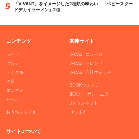
「VIVANT」をイメージした2種類の味わい 「ベビースター
ドデカイラーメン」2種
コンテンツ
関連サイト
ライフ
J-CASTニュース
グルメ
J-CASTトレンド
デジタル
J-CAST会社ウォッチ
健康
BOOKウォッチ
エンタメ
東京バーゲンマニア
セール
Jタウンネット
おうちスタイル
ゼロまる
サイトについて