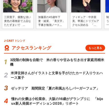
三田寛子、優雅な淡い
加藤茶の45歳年下
フィギュア・中井亜
制
黄色の着物姿で上品な
妻・綾菜、「美文字」
美、華麗にトリプルア
う
たたずまいで ...
手書き勉強ノート...
クセル決める 「...
一
J-CAST トレンド
アクセスランキング
もっと見る
3段階の制御を自動で 米の香りや甘みを引き出す家庭用精米
機
米津玄師さんがイラストと文章を手がけたカード入りウエハ
ース菓子
ゼッテリア 期間限定「夏の和風おろしバーガーフェア」
憧れの女優は小松菜奈、大阪の16歳がグランプリに 「bijo
ux新人発掘オーディション2026」リポート