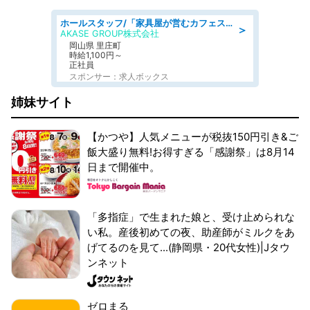
ホールスタッフ/「家具屋が営むカフェスタッフ!」週2日～OK!嬉しいまかない付き/岡山県/浅口郡里庄町
＞
AKASE GROUP株式会社
岡山県 里庄町
時給1,100円～
正社員
スポンサー：求人ボックス
姉妹サイト
【かつや】人気メニューが税抜150円引き&ご
飯大盛り無料!お得すぎる「感謝祭」は8月14
日まで開催中。
「多指症」で生まれた娘と、受け止められな
い私。産後初めての夜、助産師がミルクをあ
げてるのを見て...(静岡県・20代女性)|Jタウ
ンネット
ゼロまる