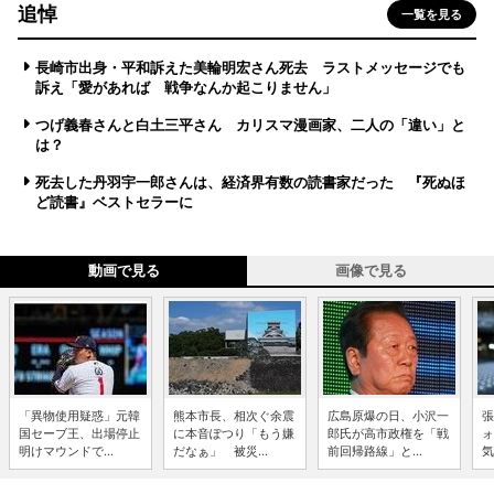
追悼
一覧を見る
長崎市出身・平和訴えた美輪明宏さん死去 ラストメッセージでも
訴え「愛があれば 戦争なんか起こりません」
つげ義春さんと白土三平さん カリスマ漫画家、二人の「違い」と
は？
死去した丹羽宇一郎さんは、経済界有数の読書家だった 『死ぬほ
ど読書』ベストセラーに
動画で見る
画像で見る
「異物使用疑惑」元韓
熊本市長、相次ぐ余震
広島原爆の日、小沢一
張
国セーブ王、出場停止
に本音ぽつり「もう嫌
郎氏が高市政権を「戦
ォ
明けマウンドで...
だなぁ」 被災...
前回帰路線」と...
気