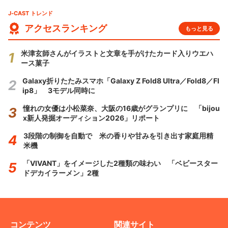
J-CAST トレンド
アクセスランキング
もっと見る
米津玄師さんがイラストと文章を手がけたカード入りウエハ
ース菓子
Galaxy折りたたみスマホ「Galaxy Z Fold8 Ultra／Fold8／Fl
ip8」 3モデル同時に
憧れの女優は小松菜奈、大阪の16歳がグランプリに 「bijou
x新人発掘オーディション2026」リポート
3段階の制御を自動で 米の香りや甘みを引き出す家庭用精
米機
「VIVANT」をイメージした2種類の味わい 「ベビースター
ドデカイラーメン」2種
コンテンツ
関連サイト