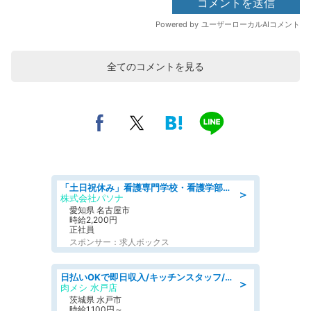
全てのコメントを見る
「土日祝休み」看護専門学校・看護学部での教員業務/高時給/要資格:保健師、正看護師
＞
株式会社パソナ
愛知県 名古屋市
時給2,200円
正社員
スポンサー：求人ボックス
日払いOKで即日収入/キッチンスタッフ/「原付免許必須」デリバリー業務など、自己成長可能な幅広い仕事に挑戦!髪型自由&ピアス・ネイルOK/茨城県/水戸市
＞
肉メシ 水戸店
茨城県 水戸市
時給1,100円～