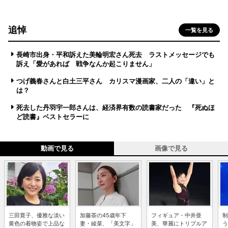
追悼
一覧を見る
長崎市出身・平和訴えた美輪明宏さん死去 ラストメッセージでも
訴え「愛があれば 戦争なんか起こりません」
つげ義春さんと白土三平さん カリスマ漫画家、二人の「違い」と
は？
死去した丹羽宇一郎さんは、経済界有数の読書家だった 『死ぬほ
ど読書』ベストセラーに
動画で見る
画像で見る
三田寛子、優雅な淡い
加藤茶の45歳年下
フィギュア・中井亜
制
黄色の着物姿で上品な
妻・綾菜、「美文字」
美、華麗にトリプルア
う