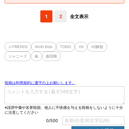
1
2
全文表示
J-FRIENDS
KinKi Kids
TOKIO
V6
V6解散
ジャニーズ
嵐
森田剛