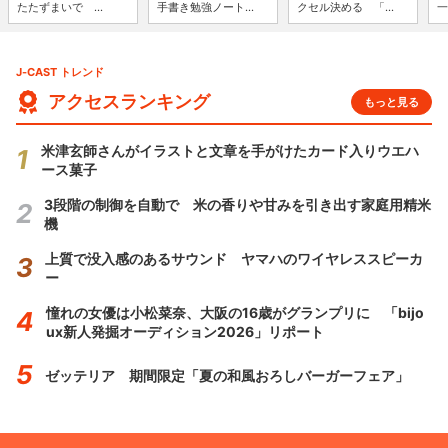
たたずまいで ...
手書き勉強ノート...
クセル決める 「...
一
J-CAST トレンド
アクセスランキング
もっと見る
米津玄師さんがイラストと文章を手がけたカード入りウエハ
ース菓子
3段階の制御を自動で 米の香りや甘みを引き出す家庭用精米
機
上質で没入感のあるサウンド ヤマハのワイヤレススピーカ
ー
憧れの女優は小松菜奈、大阪の16歳がグランプリに 「bijo
ux新人発掘オーディション2026」リポート
ゼッテリア 期間限定「夏の和風おろしバーガーフェア」