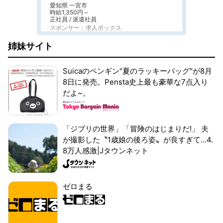
愛知県 一宮市
時給1,350円～
正社員 / 派遣社員
スポンサー：求人ボックス
姉妹サイト
Suicaのペンギン"夏のラッキーバッグ"が8月
8日に発売。Pensta史上最も豪華な7点入り
だよ~。
「ジブリの世界」「冒険のはじまりだ!」 夫
が撮影した〝1歳娘の後ろ姿〟が良すぎて...4.
8万人感激|Jタウンネット
ゼロまる