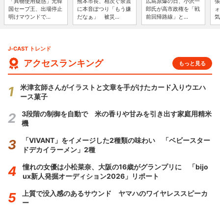
「異物使用疑惑」元韓
熊本市長、相次ぐ余震
広島原爆の日、小沢一
張
国セーブ王、出場停止
に本音ぽつり「もう嫌
郎氏が高市政権を「戦
ォ
明けマウンドで...
だなぁ」 被災...
前回帰路線」と...
気
J-CAST トレンド
アクセスランキング
もっと見る
米津玄師さんがイラストと文章を手がけたカード入りウエハ
ース菓子
3段階の制御を自動で 米の香りや甘みを引き出す家庭用精米
機
「VIVANT」をイメージした2種類の味わい 「ベビースター
ドデカイラーメン」2種
憧れの女優は小松菜奈、大阪の16歳がグランプリに 「bijo
ux新人発掘オーディション2026」リポート
上質で没入感のあるサウンド ヤマハのワイヤレススピーカ
ー