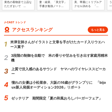
黄色の着物姿で上品な
妻・綾菜、「美文字」
美、華麗にトリプルア
う
たたずまいで ...
手書き勉強ノート...
クセル決める 「...
一
J-CAST トレンド
アクセスランキング
もっと見る
米津玄師さんがイラストと文章を手がけたカード入りウエハ
ース菓子
3段階の制御を自動で 米の香りや甘みを引き出す家庭用精米
機
上質で没入感のあるサウンド ヤマハのワイヤレススピーカ
ー
憧れの女優は小松菜奈、大阪の16歳がグランプリに 「bijo
ux新人発掘オーディション2026」リポート
ゼッテリア 期間限定「夏の和風おろしバーガーフェア」