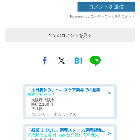
全てのコメントを見る
「土日祝休み」ヘルスケア業界での産業保健師業務/看護師/高時給/要資格:正看護師
＞
株式会社パソナ
大阪府 大阪市
時給2,300円
正社員
スポンサー：求人ボックス
「残業ほぼなし」調理スタッフ/調理師免許必須/正職員/日勤のみ/介護付き有料老人ホーム/社会保障完備
＞
群馬郵便逓送 株式会社/介護付有料老人ホーム ふる里