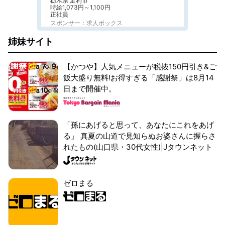
栃木県 足利市
時給1,073円～1,100円
正社員
スポンサー：求人ボックス
姉妹サイト
【かつや】人気メニューが税抜150円引き&ご
飯大盛り無料!お得すぎる「感謝祭」は8月14
日まで開催中。
「孫にあげると思って、あなたにこれをあげ
る」 真夏の山道で見知らぬお婆さんに握らさ
れたもの(山口県・30代女性)|Jタウンネット
ゼロまる