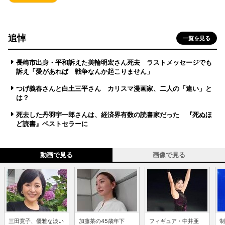
追悼
一覧を見る
長崎市出身・平和訴えた美輪明宏さん死去 ラストメッセージでも
訴え「愛があれば 戦争なんか起こりません」
つげ義春さんと白土三平さん カリスマ漫画家、二人の「違い」と
は？
死去した丹羽宇一郎さんは、経済界有数の読書家だった 『死ぬほ
ど読書』ベストセラーに
動画で見る
画像で見る
三田寛子、優雅な淡い
加藤茶の45歳年下
フィギュア・中井亜
制