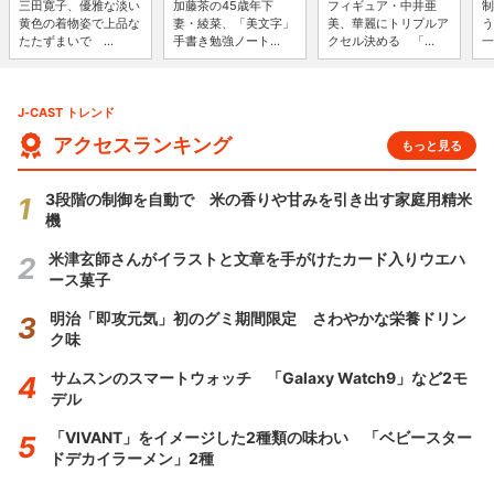
三田寛子、優雅な淡い
加藤茶の45歳年下
フィギュア・中井亜
制
黄色の着物姿で上品な
妻・綾菜、「美文字」
美、華麗にトリプルア
う
たたずまいで ...
手書き勉強ノート...
クセル決める 「...
一
J-CAST トレンド
アクセスランキング
もっと見る
3段階の制御を自動で 米の香りや甘みを引き出す家庭用精米
機
米津玄師さんがイラストと文章を手がけたカード入りウエハ
ース菓子
明治「即攻元気」初のグミ期間限定 さわやかな栄養ドリン
ク味
サムスンのスマートウォッチ 「Galaxy Watch9」など2モ
デル
「VIVANT」をイメージした2種類の味わい 「ベビースター
ドデカイラーメン」2種