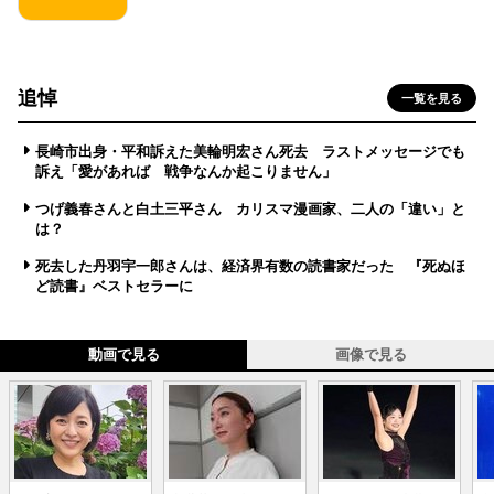
追悼
一覧を見る
長崎市出身・平和訴えた美輪明宏さん死去 ラストメッセージでも
訴え「愛があれば 戦争なんか起こりません」
つげ義春さんと白土三平さん カリスマ漫画家、二人の「違い」と
は？
死去した丹羽宇一郎さんは、経済界有数の読書家だった 『死ぬほ
ど読書』ベストセラーに
動画で見る
画像で見る