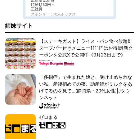
広島県 広島市
時給1,150円～
正社員
スポンサー：求人ボックス
姉妹サイト
【ステーキガスト】ライス・パン食べ放題&
スープバー付きメニュー1111円はお得!最新ク
ーポンを公式Xで公開中《9月23日まで》
「多指症」で生まれた娘と、受け止められな
い私。産後初めての夜、助産師がミルクをあ
げてるのを見て...(静岡県・20代女性)|Jタウ
ンネット
ゼロまる