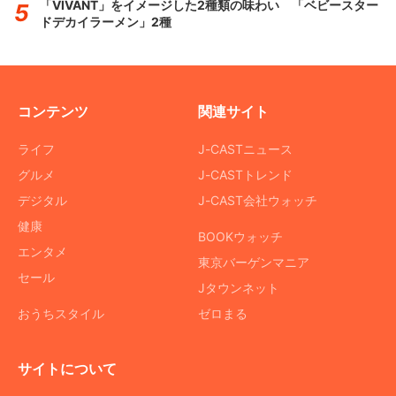
「VIVANT」をイメージした2種類の味わい 「ベビースター
ドデカイラーメン」2種
コンテンツ
関連サイト
ライフ
J-CASTニュース
グルメ
J-CASTトレンド
デジタル
J-CAST会社ウォッチ
健康
BOOKウォッチ
エンタメ
東京バーゲンマニア
セール
Jタウンネット
おうちスタイル
ゼロまる
サイトについて