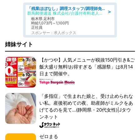
「残業ほぼなし」調理スタッフ/調理師免許必須/正職員/日勤のみ/介護付き有料老人ホーム/社会保障完備
＞
群馬郵便逓送 株式会社/介護付有料老人ホーム ふる里
栃木県 足利市
時給1,073円～1,100円
正社員
スポンサー：求人ボックス
姉妹サイト
【かつや】人気メニューが税抜150円引き&ご
飯大盛り無料!お得すぎる「感謝祭」は8月14
日まで開催中。
「多指症」で生まれた娘と、受け止められな
い私。産後初めての夜、助産師がミルクをあ
げてるのを見て...(静岡県・20代女性)|Jタウ
ンネット
ゼロまる