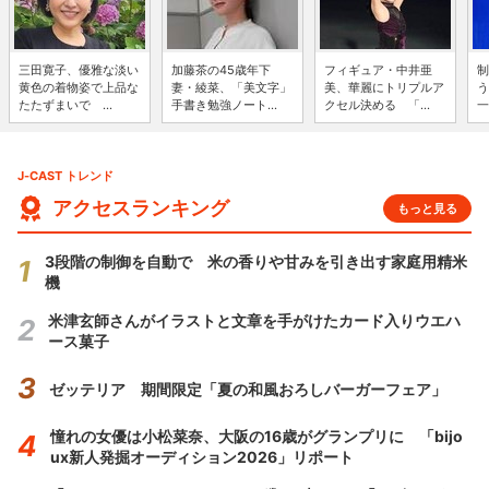
三田寛子、優雅な淡い
加藤茶の45歳年下
フィギュア・中井亜
制
黄色の着物姿で上品な
妻・綾菜、「美文字」
美、華麗にトリプルア
う
たたずまいで ...
手書き勉強ノート...
クセル決める 「...
一
J-CAST トレンド
アクセスランキング
もっと見る
3段階の制御を自動で 米の香りや甘みを引き出す家庭用精米
機
米津玄師さんがイラストと文章を手がけたカード入りウエハ
ース菓子
ゼッテリア 期間限定「夏の和風おろしバーガーフェア」
憧れの女優は小松菜奈、大阪の16歳がグランプリに 「bijo
ux新人発掘オーディション2026」リポート