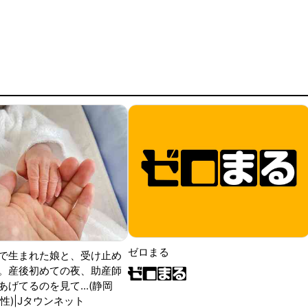
ゼロまる
で生まれた娘と、受け止め
。産後初めての夜、助産師
げてるのを見て...(静岡
性)|Jタウンネット