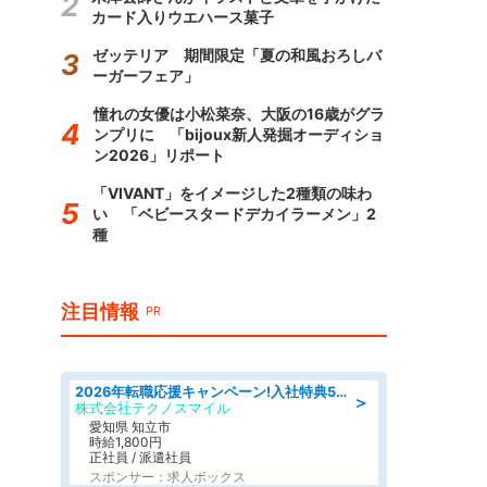
カード入りウエハース菓子
ゼッテリア 期間限定「夏の和風おろしバ
ーガーフェア」
憧れの女優は小松菜奈、大阪の16歳がグラ
ンプリに 「bijoux新人発掘オーディショ
ン2026」リポート
「VIVANT」をイメージした2種類の味わ
い 「ベビースタードデカイラーメン」2
種
注目情報
PR
2026年転職応援キャンペーン!入社特典58万円/デンソーで働こう!自動車工場で小型部品の検査業務 denso aichi
＞
株式会社テクノスマイル
愛知県 知立市
時給1,800円
正社員 / 派遣社員
スポンサー：求人ボックス