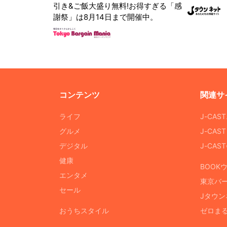
引き&ご飯大盛り無料!お得すぎる「感
謝祭」は8月14日まで開催中。
コンテンツ
関連サ
ライフ
J-CAS
グルメ
J-CAS
デジタル
J-CA
健康
BOOK
エンタメ
東京バ
セール
Jタウン
おうちスタイル
ゼロま