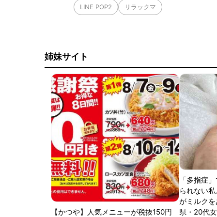
LINE POP2
リラックマ
姉妹サイト
「多指症」
られない私
がミルクをあ
【かつや】人気メニューが税抜150円
県・20代女