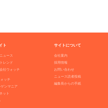
イト
サイトについて
Tニュース
会社案内
Tトレンド
採用情報
ST会社ウォッチ
お問い合わせ
ニュース読者投稿
ウォッチ
編集長からの手紙
ーゲンマニア
ネット
る