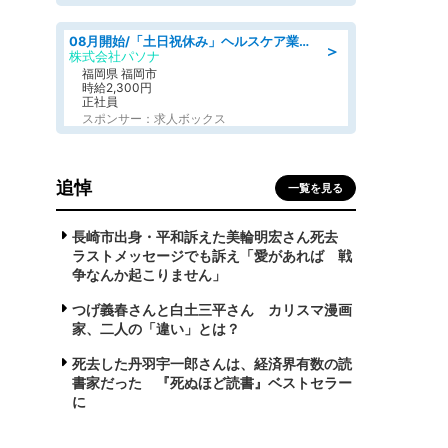
08月開始/「土日祝休み」ヘルスケア業界の産業保健師/高時給/未経験OK/要資格:保健師、正看護師
＞
株式会社パソナ
福岡県 福岡市
時給2,300円
正社員
スポンサー：求人ボックス
追悼
一覧を見る
長崎市出身・平和訴えた美輪明宏さん死去
ラストメッセージでも訴え「愛があれば 戦
争なんか起こりません」
つげ義春さんと白土三平さん カリスマ漫画
家、二人の「違い」とは？
死去した丹羽宇一郎さんは、経済界有数の読
書家だった 『死ぬほど読書』ベストセラー
に