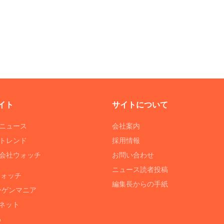
イト
サイトについて
Tニュース
会社案内
Tトレンド
採用情報
ST会社ウォッチ
お問い合わせ
ニュース読者投稿
ウォッチ
編集長からの手紙
ーゲンマニア
ネット
る