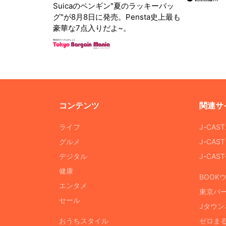
Suicaのペンギン"夏のラッキーバッ
グ"が8月8日に発売。Pensta史上最も
豪華な7点入りだよ~。
コンテンツ
関連サ
ライフ
J-CAS
グルメ
J-CAS
デジタル
J-CA
健康
BOOK
エンタメ
東京バ
セール
Jタウン
おうちスタイル
ゼロま