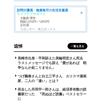
訪問介護員・無資格可の生活支援員
＞
ライフケアサポート
大阪府 堺市
時給1,310円～1,910円
正社員
スポンサー：求人ボックス
追悼
一覧を見る
長崎市出身・平和訴えた美輪明宏さん死去
ラストメッセージでも訴え「愛があれば 戦
争なんか起こりません」
つげ義春さんと白土三平さん カリスマ漫画
家、二人の「違い」とは？
死去した丹羽宇一郎さんは、経済界有数の読
書家だった 『死ぬほど読書』ベストセラー
に