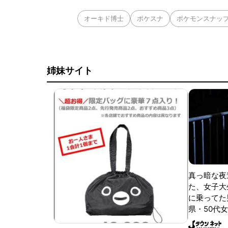
オーキド博士
ポケスナ
ポケモンスナッ
姉妹サイト
真っ暗な夜
た、女子大
に乗ってた
県・50代女