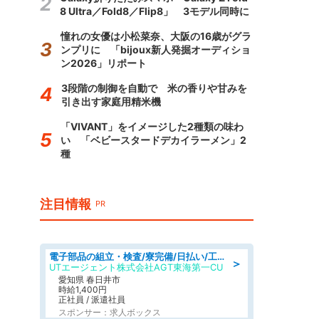
8 Ultra／Fold8／Flip8」 3モデル同時に
憧れの女優は小松菜奈、大阪の16歳がグラ
ンプリに 「bijoux新人発掘オーディショ
ン2026」リポート
3段階の制御を自動で 米の香りや甘みを
引き出す家庭用精米機
「VIVANT」をイメージした2種類の味わ
い 「ベビースタードデカイラーメン」2
種
注目情報
PR
電子部品の組立・検査/寮完備/日払い/工場・製造
＞
UTエージェント株式会社AGT東海第一CU
愛知県 春日井市
時給1,400円
正社員 / 派遣社員
スポンサー：求人ボックス