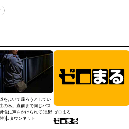
プ
道を歩いて帰ろうとしてい
生の私。直前まで同じバス
男性に声をかけられて(長野
ゼロまる
性)|Jタウンネット