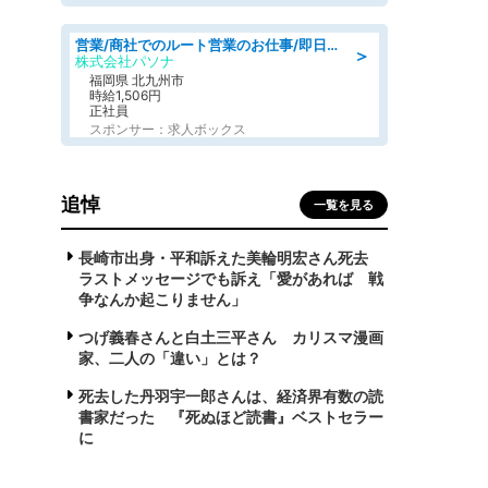
営業/商社でのルート営業のお仕事/即日勤務可/車通勤可/営業
＞
株式会社パソナ
福岡県 北九州市
時給1,506円
正社員
スポンサー：求人ボックス
追悼
一覧を見る
長崎市出身・平和訴えた美輪明宏さん死去
ラストメッセージでも訴え「愛があれば 戦
争なんか起こりません」
つげ義春さんと白土三平さん カリスマ漫画
家、二人の「違い」とは？
死去した丹羽宇一郎さんは、経済界有数の読
書家だった 『死ぬほど読書』ベストセラー
に