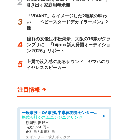
引き出す家庭用精米機
「VIVANT」をイメージした2種類の味わ
い 「ベビースタードデカイラーメン」2
種
憧れの女優は小松菜奈、大阪の16歳がグラ
ンプリに 「bijoux新人発掘オーディショ
ン2026」リポート
上質で没入感のあるサウンド ヤマハのワ
イヤレススピーカー
注目情報
PR
一般事務・OA事務/半導体開発センター内で事務&軽作業スタッフ、募集
＞
株式会社シスムエンジニアリング
静岡県 裾野市
時給1,550円～
正社員 / 派遣社員
スポンサー：求人ボックス