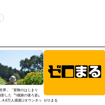
ー
世界」「冒険のはじまり
が撮影した〝1歳娘の後ろ姿〟
ゼロまる
..4.8万人感激|Jタウンネッ