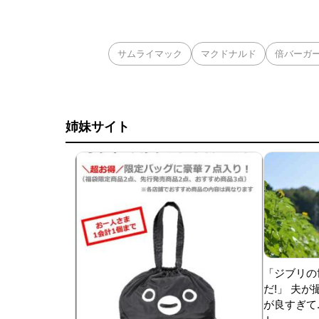
サムライマック
マクドナルド
倍バーガ
姉妹サイト
「ジブリの
だ!」 夫
が良すぎて.