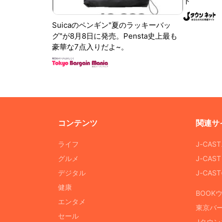
ト
Suicaのペンギン"夏のラッキーバッ
グ"が8月8日に発売。Pensta史上最も
豪華な7点入りだよ~。
コンテンツ
関連サ
ライフ
J-CAS
グルメ
J-CAS
デジタル
J-CA
健康
BOOK
エンタメ
東京バ
セール
Jタウン