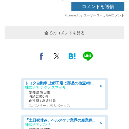
全てのコメントを見る
トヨタ自動車 上郷工場で部品の検査/特典168万/tutumi
＞
株式会社テクノスマイル
愛知県 豊田市
時給2,100円
正社員 / 派遣社員
スポンサー：求人ボックス
「土日祝休み」ヘルスケア業界の産業保健師/高時給/未経験OK/要資格:保健師、正看護師
＞
株式会社パソナ