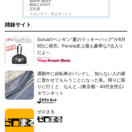
福岡県 福岡市
時給2,300円
正社員
スポンサー：求人ボックス
姉妹サイト
Suicaのペンギン"夏のラッキーバッグ"が8月
8日に発売。Pensta史上最も豪華な7点入り
だよ~。
通勤中に自転車がパンクし、知らない人の家
に置かせてもらうことになった私。帰りに取
りに行くと、なんと...(東京都・40代女性)|J
タウンネット
ゼロまる