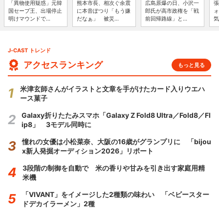
「異物使用疑惑」元韓
熊本市長、相次ぐ余震
広島原爆の日、小沢一
張
国セーブ王、出場停止
に本音ぽつり「もう嫌
郎氏が高市政権を「戦
ォ
明けマウンドで...
だなぁ」 被災...
前回帰路線」と...
気
J-CAST トレンド
アクセスランキング
もっと見る
米津玄師さんがイラストと文章を手がけたカード入りウエハ
ース菓子
Galaxy折りたたみスマホ「Galaxy Z Fold8 Ultra／Fold8／Fl
ip8」 3モデル同時に
憧れの女優は小松菜奈、大阪の16歳がグランプリに 「bijou
x新人発掘オーディション2026」リポート
3段階の制御を自動で 米の香りや甘みを引き出す家庭用精
米機
「VIVANT」をイメージした2種類の味わい 「ベビースター
ドデカイラーメン」2種