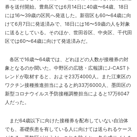
券を送付開始。豊島区では6月14日に40歳〜64歳、18日
には16〜39歳の区民へ発送した。新宿区も60〜64歳に向
けて6月7日に発送済みで、18日には16〜59歳の人を対象
に送るとしている。そのほか、世田谷区、中央区、千代田
区では60〜64歳に向けて発送済みだ。
各区で16歳〜64歳では、どれほどの人数が接種券の対
象となるのか聞いた。中野区の広聴・広報課にJ-CASTト
レンドが取材すると、およそ23万4000人。また江東区の
ワクチン接種推進担当によると約33万6000人、墨田区の
新型コロナウイルス予防接種調整担当によると17万6047
人だった。
まだ64歳以下に向けた接種券を配布していない自治体
でも、基礎疾患を有している人に向けては送られるケース