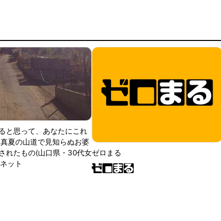
ると思って、あなたにこれ
 真夏の山道で見知らぬお婆
されたもの(山口県・30代女
ゼロまる
ンネット