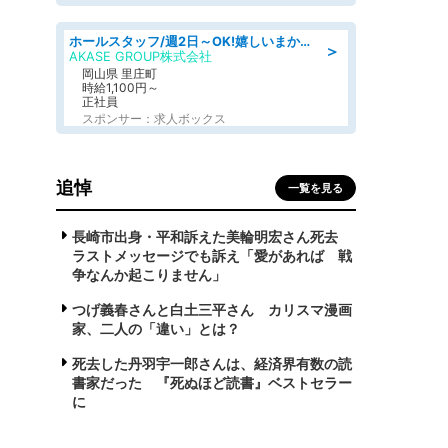
ホールスタッフ/週2日～OK!嬉しいまかない付き/岡山県/浅口郡里庄町
＞
AKASE GROUP株式会社
岡山県 里庄町
時給1,100円～
正社員
スポンサー：求人ボックス
追悼
一覧を見る
長崎市出身・平和訴えた美輪明宏さん死去
ラストメッセージでも訴え「愛があれば 戦
争なんか起こりません」
つげ義春さんと白土三平さん カリスマ漫画
家、二人の「違い」とは？
死去した丹羽宇一郎さんは、経済界有数の読
書家だった 『死ぬほど読書』ベストセラー
に