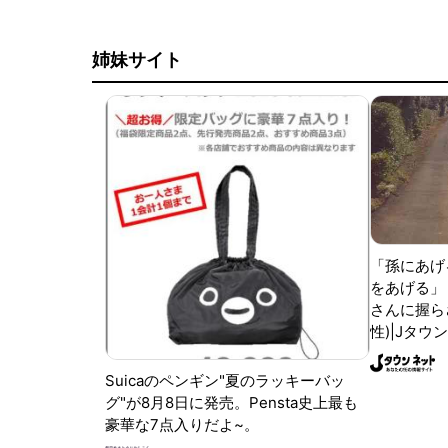
姉妹サイト
「孫にあげ
をあげる」
さんに握ら
性)|Jタウ
Suicaのペンギン"夏のラッキーバッ
グ"が8月8日に発売。Pensta史上最も
豪華な7点入りだよ~。