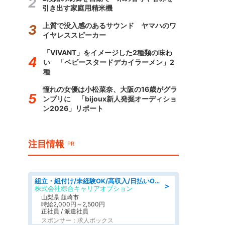
引き出す家庭用精米機
上質で没入感のあるサウンド ヤマハのワ
イヤレススピーカー
「VIVANT」をイメージした2種類の味わ
い 「ベビースタードデカイラーメン」2
種
憧れの女優は小松菜奈、大阪の16歳がグラ
ンプリに 「bijoux新人発掘オーディショ
ン2026」リポート
注目情報
PR
組立・組付け/未経験OK/高収入/日払いOK/寮費無料/日勤
＞
株式会社綜合キャリアオプション
山梨県 韮崎市
時給2,000円～2,500円
正社員 / 派遣社員
スポンサー：求人ボックス