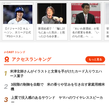
【ドジャース】キム・
新党結成で「「騙し討
「れいわ新選組」が党
登
ヘソン、大リーグ公式
ちにあった気分」と怒
名の変更を発表、「い
女
「PSロースタ...
ったひろゆき妻...
のちの党」へ ...
発
J-CAST トレンド
アクセスランキング
もっと見る
米津玄師さんがイラストと文章を手がけたカード入りウエハ
ース菓子
3段階の制御を自動で 米の香りや甘みを引き出す家庭用精米
機
上質で没入感のあるサウンド ヤマハのワイヤレススピーカ
ー