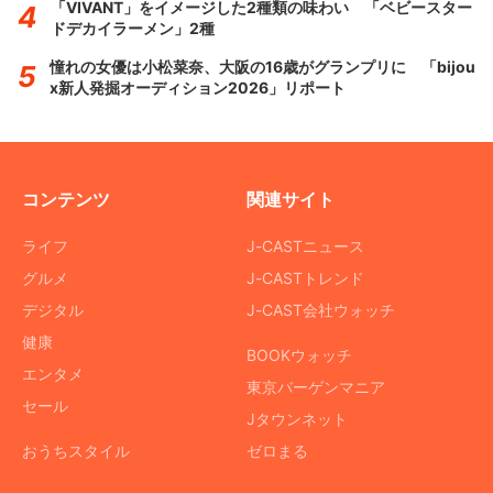
「VIVANT」をイメージした2種類の味わい 「ベビースター
ドデカイラーメン」2種
憧れの女優は小松菜奈、大阪の16歳がグランプリに 「bijou
x新人発掘オーディション2026」リポート
コンテンツ
関連サイト
ライフ
J-CASTニュース
グルメ
J-CASTトレンド
デジタル
J-CAST会社ウォッチ
健康
BOOKウォッチ
エンタメ
東京バーゲンマニア
セール
Jタウンネット
おうちスタイル
ゼロまる