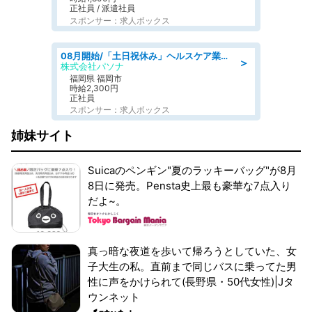
正社員 / 派遣社員
スポンサー：求人ボックス
08月開始/「土日祝休み」ヘルスケア業界の産業保健師/高時給/未経験OK/要資格:保健師、正看護師
＞
株式会社パソナ
福岡県 福岡市
時給2,300円
正社員
スポンサー：求人ボックス
姉妹サイト
Suicaのペンギン"夏のラッキーバッグ"が8月
8日に発売。Pensta史上最も豪華な7点入り
だよ~。
真っ暗な夜道を歩いて帰ろうとしていた、女
子大生の私。直前まで同じバスに乗ってた男
性に声をかけられて(長野県・50代女性)|Jタ
ウンネット