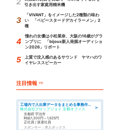
引き出す家庭用精米機
「VIVANT」をイメージした2種類の味わ
い 「ベビースタードデカイラーメン」2
種
憧れの女優は小松菜奈、大阪の16歳がグラ
ンプリに 「bijoux新人発掘オーディショ
ン2026」リポート
上質で没入感のあるサウンド ヤマハのワ
イヤレススピーカー
注目情報
PR
工場内で入出庫データをまとめる事務作業/車通勤OK/交通費支給/食堂あり
＞
株式会社グロップジョイ 京都オフィス
京都府 宇治市
時給1,300円～1,625円
正社員 / 派遣社員
スポンサー：求人ボックス