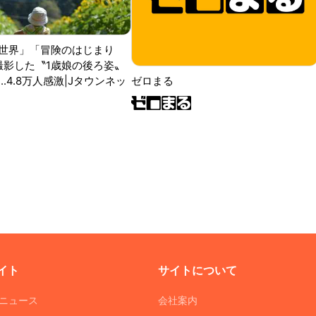
世界」「冒険のはじまり
が撮影した〝1歳娘の後ろ姿〟
ゼロまる
..4.8万人感激|Jタウンネッ
イト
サイトについて
Tニュース
会社案内