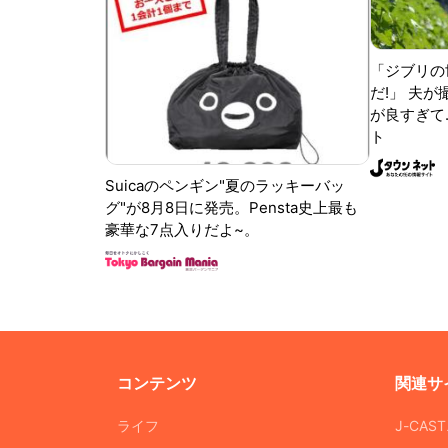
「ジブリの
だ!」 夫
が良すぎて.
ト
Suicaのペンギン"夏のラッキーバッ
グ"が8月8日に発売。Pensta史上最も
豪華な7点入りだよ~。
コンテンツ
関連サ
ライフ
J-CAS