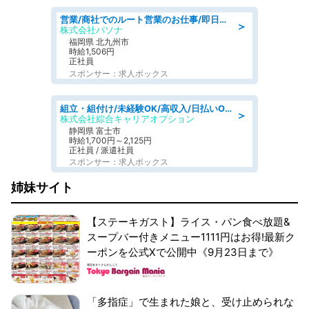
営業/商社でのルート営業のお仕事/即日勤務可/車通勤可/営業
＞
株式会社パソナ
福岡県 北九州市
時給1,506円
正社員
スポンサー：求人ボックス
組立・組付け/未経験OK/高収入/日払いOK/交替制/20・30・40代活躍中
＞
株式会社綜合キャリアオプション
静岡県 富士市
時給1,700円～2,125円
正社員 / 派遣社員
スポンサー：求人ボックス
姉妹サイト
【ステーキガスト】ライス・パン食べ放題&
スープバー付きメニュー1111円はお得!最新ク
ーポンを公式Xで公開中《9月23日まで》
「多指症」で生まれた娘と、受け止められな