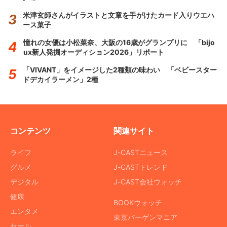
米津玄師さんがイラストと文章を手がけたカード入りウエハ
ース菓子
憧れの女優は小松菜奈、大阪の16歳がグランプリに 「bijo
ux新人発掘オーディション2026」リポート
「VIVANT」をイメージした2種類の味わい 「ベビースター
ドデカイラーメン」2種
コンテンツ
関連サイト
ライフ
J-CASTニュース
グルメ
J-CASTトレンド
デジタル
J-CAST会社ウォッチ
健康
BOOKウォッチ
エンタメ
東京バーゲンマニア
セール