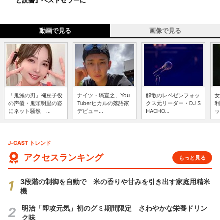
ど読書』ベストセラーに
動画で見る
画像で見る
「鬼滅の刃」禰豆子役
ナイツ・塙宣之、You
解散のレペゼンフォッ
女
の声優・鬼頭明里の姿
Tuberヒカルの落語家
クス元リーダー・DJ S
利
にネット騒然 ...
デビュー...
HACHO...
ッ
J-CAST トレンド
アクセスランキング
もっと見る
3段階の制御を自動で 米の香りや甘みを引き出す家庭用精米
機
明治「即攻元気」初のグミ期間限定 さわやかな栄養ドリン
ク味