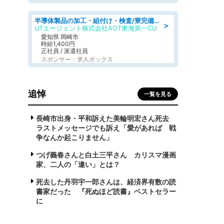
半導体製品の加工・組付け・検査/寮完備/日勤/日払い/工場・製造
＞
UTエージェント株式会社AGT東海第一CU
愛知県 岡崎市
時給1,400円
正社員 / 派遣社員
スポンサー：求人ボックス
追悼
一覧を見る
長崎市出身・平和訴えた美輪明宏さん死去
ラストメッセージでも訴え「愛があれば 戦
争なんか起こりません」
つげ義春さんと白土三平さん カリスマ漫画
家、二人の「違い」とは？
死去した丹羽宇一郎さんは、経済界有数の読
書家だった 『死ぬほど読書』ベストセラー
に