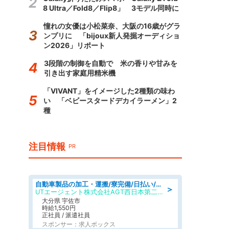
8 Ultra／Fold8／Flip8」 3モデル同時に
憧れの女優は小松菜奈、大阪の16歳がグラ
ンプリに 「bijoux新人発掘オーディショ
ン2026」リポート
3段階の制御を自動で 米の香りや甘みを
引き出す家庭用精米機
「VIVANT」をイメージした2種類の味わ
い 「ベビースタードデカイラーメン」2
種
注目情報
PR
自動車製品の加工・運搬/寮完備/日払い/工場・製造
＞
UTエージェント株式会社AGT西日本第二CU
大分県 宇佐市
時給1,550円
正社員 / 派遣社員
スポンサー：求人ボックス