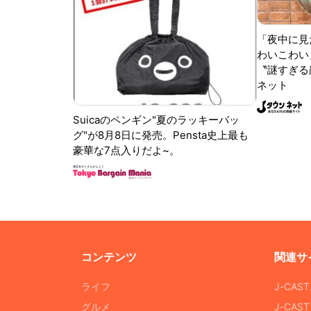
「夜中に見
わいこわい
〝謎すぎる顔
ネット
Suicaのペンギン"夏のラッキーバッ
グ"が8月8日に発売。Pensta史上最も
豪華な7点入りだよ~。
コンテンツ
関連サ
ライフ
J-CAS
グルメ
J-CAS