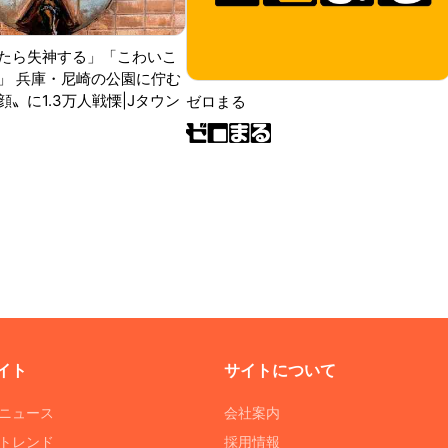
たら失神する」「こわいこ
」 兵庫・尼崎の公園に佇む
〟に1.3万人戦慄|Jタウン
ゼロまる
イト
サイトについて
Tニュース
会社案内
Tトレンド
採用情報