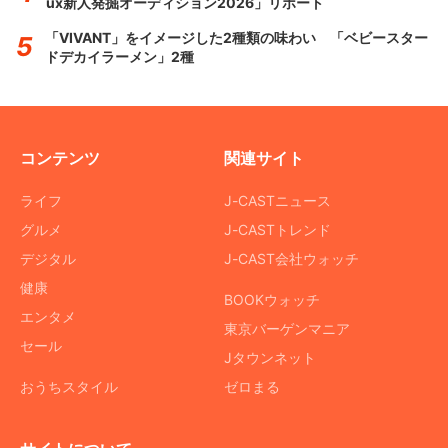
ux新人発掘オーディション2026」リポート
「VIVANT」をイメージした2種類の味わい 「ベビースター
ドデカイラーメン」2種
コンテンツ
関連サイト
ライフ
J-CASTニュース
グルメ
J-CASTトレンド
デジタル
J-CAST会社ウォッチ
健康
BOOKウォッチ
エンタメ
東京バーゲンマニア
セール
Jタウンネット
おうちスタイル
ゼロまる