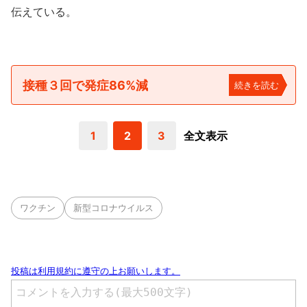
伝えている。
接種３回で発症86%減
続きを読む
1
2
3
全文表示
ワクチン
新型コロナウイルス