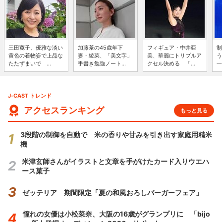
三田寛子、優雅な淡い
加藤茶の45歳年下
フィギュア・中井亜
制
黄色の着物姿で上品な
妻・綾菜、「美文字」
美、華麗にトリプルア
う
たたずまいで ...
手書き勉強ノート...
クセル決める 「...
一
J-CAST トレンド
アクセスランキング
もっと見る
3段階の制御を自動で 米の香りや甘みを引き出す家庭用精米
機
米津玄師さんがイラストと文章を手がけたカード入りウエハ
ース菓子
ゼッテリア 期間限定「夏の和風おろしバーガーフェア」
憧れの女優は小松菜奈、大阪の16歳がグランプリに 「bijo