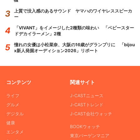
上質で没入感のあるサウンド ヤマハのワイヤレススピーカ
ー
「VIVANT」をイメージした2種類の味わい 「ベビースター
ドデカイラーメン」2種
憧れの女優は小松菜奈、大阪の16歳がグランプリに 「bijou
x新人発掘オーディション2026」リポート
コンテンツ
関連サイト
ライフ
J-CASTニュース
グルメ
J-CASTトレンド
デジタル
J-CAST会社ウォッチ
健康
BOOKウォッチ
エンタメ
東京バーゲンマニア