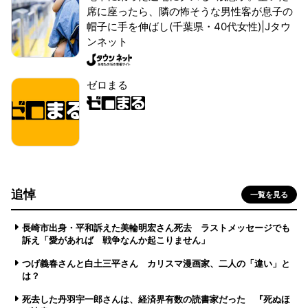
席に座ったら、隣の怖そうな男性客が息子の
帽子に手を伸ばし(千葉県・40代女性)|Jタウ
ンネット
ゼロまる
追悼
一覧を見る
長崎市出身・平和訴えた美輪明宏さん死去 ラストメッセージでも
訴え「愛があれば 戦争なんか起こりません」
つげ義春さんと白土三平さん カリスマ漫画家、二人の「違い」と
は？
死去した丹羽宇一郎さんは、経済界有数の読書家だった 『死ぬほ