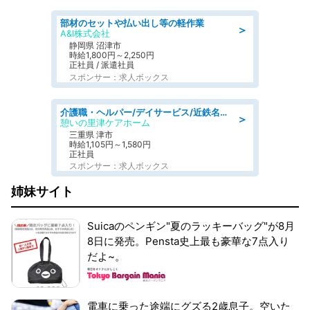
部材のセットや払い出し等の軽作業
＞
A&I株式会社
静岡県 沼津市
時給1,800円～2,250円
正社員 / 派遣社員
スポンサー：求人ボックス
介護職・ヘルパー/デイサービス/近鉄名古屋線 高田本山/津市/三重県
＞
憩いの里津ケアホーム
三重県 津市
時給1,105円～1,580円
正社員
スポンサー：求人ボックス
姉妹サイト
Suicaのペンギン"夏のラッキーバッグ"が8月
8日に発売。Pensta史上最も豪華な7点入り
だよ~。
電車に乗った途端にグズる2歳息子。空いた