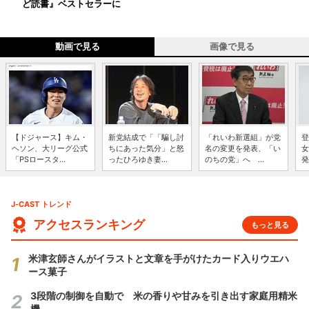
ど読書』ベストセラーに
動画で見る
画像で見る
【ドジャース】キム・
新党結成で「「騙し討
「れいわ新選組」が党
登
ヘソン、大リーグ公式
ちにあった気分」と怒
名の変更を発表、「い
女
「PSロースタ...
ったひろゆき妻...
のちの党」へ ...
発
J-CAST トレンド
アクセスランキング
もっと見る
米津玄師さんがイラストと文章を手がけたカード入りウエハ
ース菓子
3段階の制御を自動で 米の香りや甘みを引き出す家庭用精米
機