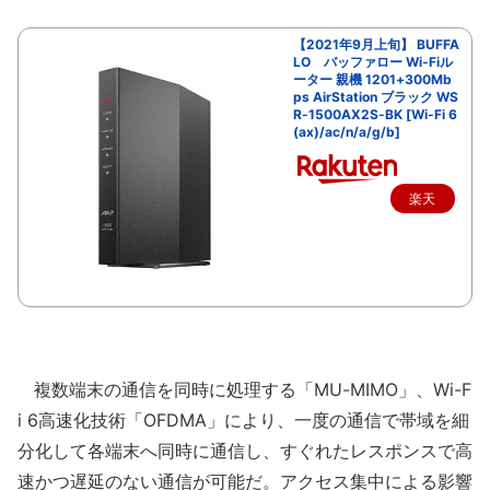
【2021年9月上旬】 BUFFA
LO バッファロー Wi-Fiル
ーター 親機 1201+300Mb
ps AirStation ブラック WS
R-1500AX2S-BK [Wi-Fi 6
(ax)/ac/n/a/g/b]
楽天
で購
入
複数端末の通信を同時に処理する「MU-MIMO」、Wi-F
i 6高速化技術「OFDMA」により、一度の通信で帯域を細
分化して各端末へ同時に通信し、すぐれたレスポンスで高
速かつ遅延のない通信が可能だ。アクセス集中による影響