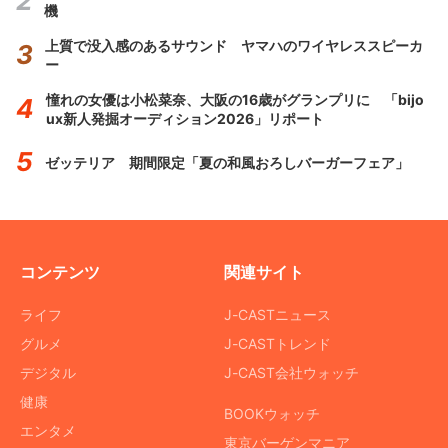
機
上質で没入感のあるサウンド ヤマハのワイヤレススピーカ
ー
憧れの女優は小松菜奈、大阪の16歳がグランプリに 「bijo
ux新人発掘オーディション2026」リポート
ゼッテリア 期間限定「夏の和風おろしバーガーフェア」
コンテンツ
関連サイト
ライフ
J-CASTニュース
グルメ
J-CASTトレンド
デジタル
J-CAST会社ウォッチ
健康
BOOKウォッチ
エンタメ
東京バーゲンマニア