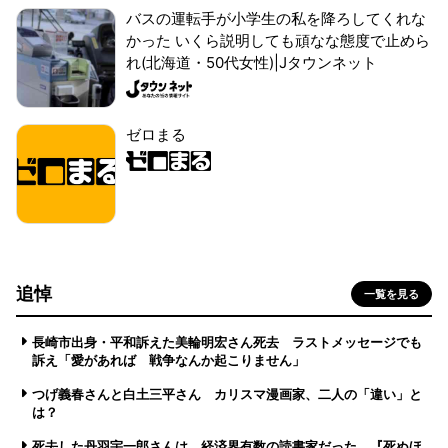
バスの運転手が小学生の私を降ろしてくれな
かった いくら説明しても頑なな態度で止めら
れ(北海道・50代女性)|Jタウンネット
ゼロまる
追悼
一覧を見る
長崎市出身・平和訴えた美輪明宏さん死去 ラストメッセージでも
訴え「愛があれば 戦争なんか起こりません」
つげ義春さんと白土三平さん カリスマ漫画家、二人の「違い」と
は？
死去した丹羽宇一郎さんは、経済界有数の読書家だった 『死ぬほ