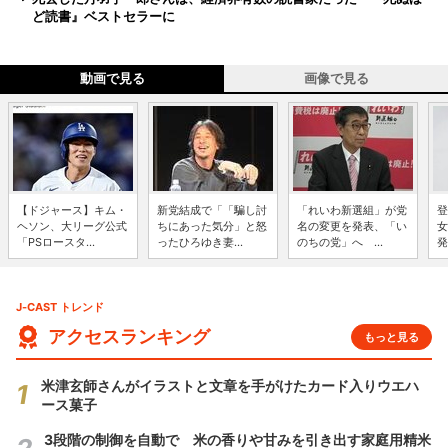
ど読書』ベストセラーに
動画で見る
画像で見る
【ドジャース】キム・
新党結成で「「騙し討
「れいわ新選組」が党
登
ヘソン、大リーグ公式
ちにあった気分」と怒
名の変更を発表、「い
女
「PSロースタ...
ったひろゆき妻...
のちの党」へ ...
発
J-CAST トレンド
アクセスランキング
もっと見る
米津玄師さんがイラストと文章を手がけたカード入りウエハ
ース菓子
3段階の制御を自動で 米の香りや甘みを引き出す家庭用精米