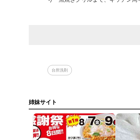
台所洗剤
姉妹サイト