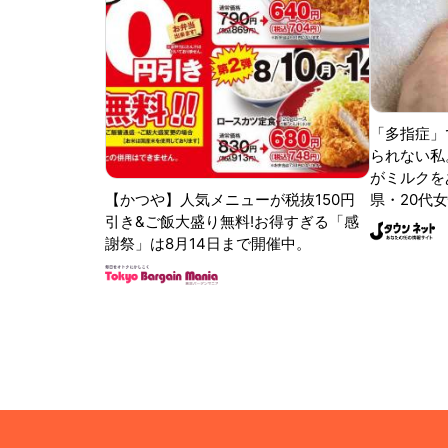
「多指症」
られない私
がミルクをあ
【かつや】人気メニューが税抜150円
県・20代女
引き&ご飯大盛り無料!お得すぎる「感
謝祭」は8月14日まで開催中。