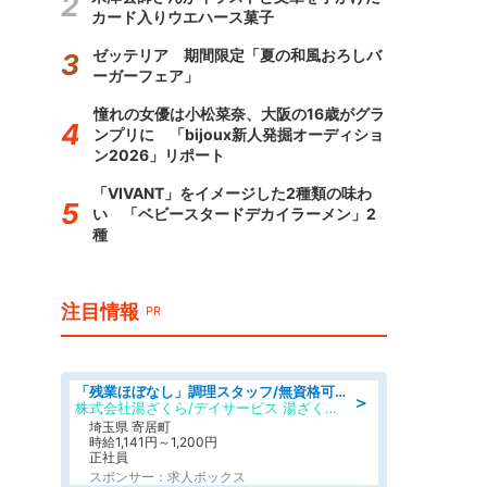
カード入りウエハース菓子
ゼッテリア 期間限定「夏の和風おろしバ
ーガーフェア」
憧れの女優は小松菜奈、大阪の16歳がグラ
ンプリに 「bijoux新人発掘オーディショ
ン2026」リポート
「VIVANT」をイメージした2種類の味わ
い 「ベビースタードデカイラーメン」2
種
注目情報
PR
「残業ほぼなし」調理スタッフ/無資格可/正職員/日勤のみ/デイサービス/社会保障完備
＞
株式会社湯ざくら/デイサービス 湯ざくらケアリゾート
埼玉県 寄居町
時給1,141円～1,200円
正社員
スポンサー：求人ボックス