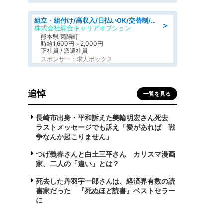
組立・組付け/高収入/日払いOK/交替制/20・30・40代活躍中/製造 工場
＞
株式会社綜合キャリアオプション
熊本県 菊陽町
時給1,600円～2,000円
正社員 / 派遣社員
スポンサー：求人ボックス
追悼
一覧を見る
長崎市出身・平和訴えた美輪明宏さん死去
ラストメッセージでも訴え「愛があれば 戦
争なんか起こりません」
つげ義春さんと白土三平さん カリスマ漫画
家、二人の「違い」とは？
死去した丹羽宇一郎さんは、経済界有数の読
書家だった 『死ぬほど読書』ベストセラー
に