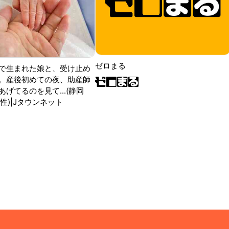
ゼロまる
で生まれた娘と、受け止め
。産後初めての夜、助産師
げてるのを見て...(静岡
性)|Jタウンネット