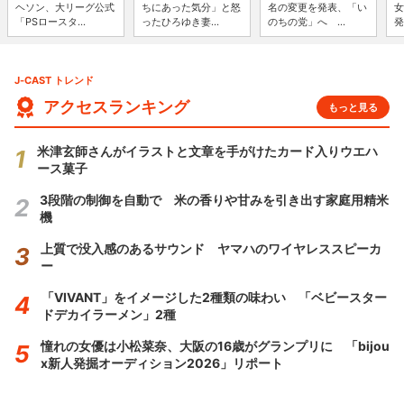
ヘソン、大リーグ公式
ちにあった気分」と怒
名の変更を発表、「い
女
「PSロースタ...
ったひろゆき妻...
のちの党」へ ...
発
J-CAST トレンド
アクセスランキング
もっと見る
米津玄師さんがイラストと文章を手がけたカード入りウエハ
ース菓子
3段階の制御を自動で 米の香りや甘みを引き出す家庭用精米
機
上質で没入感のあるサウンド ヤマハのワイヤレススピーカ
ー
「VIVANT」をイメージした2種類の味わい 「ベビースター
ドデカイラーメン」2種
憧れの女優は小松菜奈、大阪の16歳がグランプリに 「bijou
x新人発掘オーディション2026」リポート