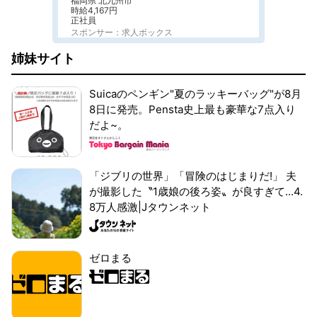
福岡県 北九州市
時給4,167円
正社員
スポンサー：求人ボックス
姉妹サイト
Suicaのペンギン"夏のラッキーバッグ"が8月
8日に発売。Pensta史上最も豪華な7点入り
だよ~。
「ジブリの世界」「冒険のはじまりだ!」 夫
が撮影した〝1歳娘の後ろ姿〟が良すぎて...4.
8万人感激|Jタウンネット
ゼロまる