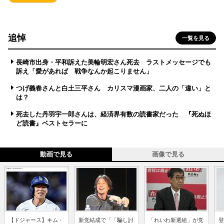
追悼
一覧を見る
長崎市出身・平和訴えた美輪明宏さん死去 ラストメッセージでも
訴え「愛があれば 戦争なんか起こりません」
つげ義春さんと白土三平さん カリスマ漫画家、二人の「違い」と
は？
死去した丹羽宇一郎さんは、経済界有数の読書家だった 『死ぬほ
ど読書』ベストセラーに
動画で見る
画像で見る
【ドジャース】キム・
新党結成で「「騙し討
「れいわ新選組」が党
登