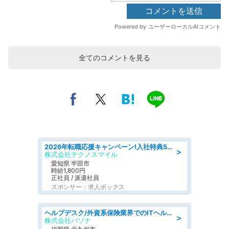
全てのコメントを見る
2026年転職応援キャンペーン!入社特典58万円/デンソーで働こう!自動車工場で小型部品の検査業務 denso aichi
＞
株式会社テクノスマイル
愛知県 半田市
時給1,800円
正社員 / 派遣社員
スポンサー：求人ボックス
ヘルプデスク/外資系保険業界でのITヘルプデスク業務/駅近/即日勤務可/ヘルプデスク
＞
株式会社パソナ