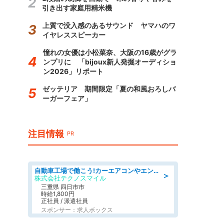
引き出す家庭用精米機
上質で没入感のあるサウンド ヤマハのワ
イヤレススピーカー
憧れの女優は小松菜奈、大阪の16歳がグラ
ンプリに 「bijoux新人発掘オーディショ
ン2026」リポート
ゼッテリア 期間限定「夏の和風おろしバ
ーガーフェア」
注目情報
PR
自動車工場で働こう!カーエアコンやエンジンの製造・加工業務/寮完備 denso aichi
＞
株式会社テクノスマイル
三重県 四日市市
時給1,800円
正社員 / 派遣社員
スポンサー：求人ボックス