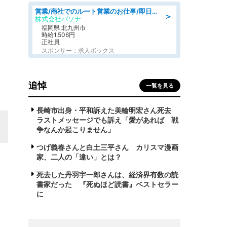
営業/商社でのルート営業のお仕事/即日勤務可/車通勤可/営業
＞
株式会社パソナ
福岡県 北九州市
時給1,506円
正社員
スポンサー：求人ボックス
追悼
一覧を見る
長崎市出身・平和訴えた美輪明宏さん死去
ラストメッセージでも訴え「愛があれば 戦
争なんか起こりません」
つげ義春さんと白土三平さん カリスマ漫画
家、二人の「違い」とは？
死去した丹羽宇一郎さんは、経済界有数の読
書家だった 『死ぬほど読書』ベストセラー
に