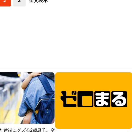
2
3
全文表示
た途端にグズる2歳息子。空