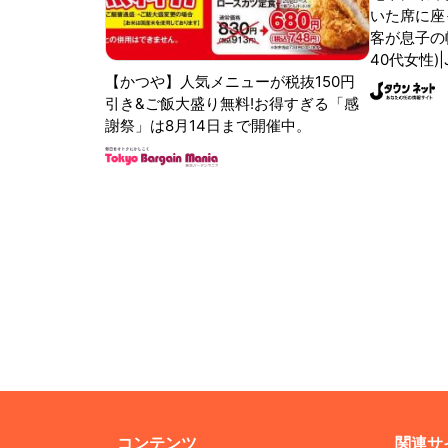
いた席に座
客が息子の
40代女性)
【かつや】人気メニューが税抜150円
引き&ご飯大盛り無料!お得すぎる「感
謝祭」は8月14日まで開催中。
コンテンツ
関連サ