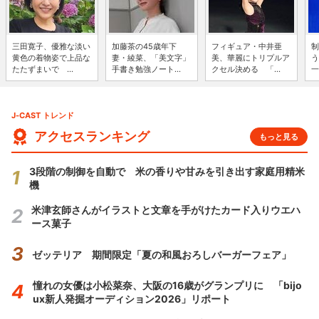
三田寛子、優雅な淡い
加藤茶の45歳年下
フィギュア・中井亜
制
黄色の着物姿で上品な
妻・綾菜、「美文字」
美、華麗にトリプルア
う
たたずまいで ...
手書き勉強ノート...
クセル決める 「...
一
J-CAST トレンド
アクセスランキング
もっと見る
3段階の制御を自動で 米の香りや甘みを引き出す家庭用精米
機
米津玄師さんがイラストと文章を手がけたカード入りウエハ
ース菓子
ゼッテリア 期間限定「夏の和風おろしバーガーフェア」
憧れの女優は小松菜奈、大阪の16歳がグランプリに 「bijo
ux新人発掘オーディション2026」リポート