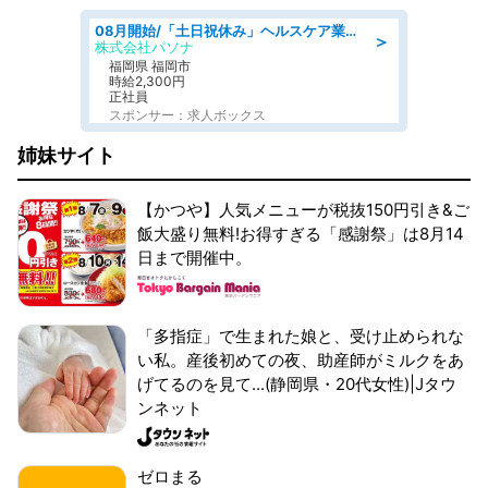
08月開始/「土日祝休み」ヘルスケア業界の産業保健師/高時給/未経験OK/要資格:保健師、正看護師
＞
株式会社パソナ
福岡県 福岡市
時給2,300円
正社員
スポンサー：求人ボックス
姉妹サイト
【かつや】人気メニューが税抜150円引き&ご
飯大盛り無料!お得すぎる「感謝祭」は8月14
日まで開催中。
「多指症」で生まれた娘と、受け止められな
い私。産後初めての夜、助産師がミルクをあ
げてるのを見て...(静岡県・20代女性)|Jタウ
ンネット
ゼロまる