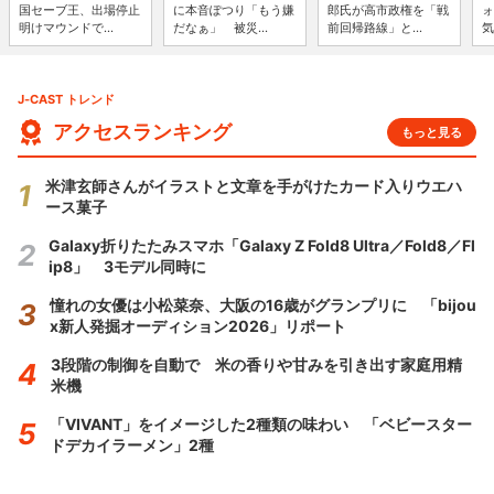
国セーブ王、出場停止
に本音ぽつり「もう嫌
郎氏が高市政権を「戦
ォ
明けマウンドで...
だなぁ」 被災...
前回帰路線」と...
気
J-CAST トレンド
アクセスランキング
もっと見る
米津玄師さんがイラストと文章を手がけたカード入りウエハ
ース菓子
Galaxy折りたたみスマホ「Galaxy Z Fold8 Ultra／Fold8／Fl
ip8」 3モデル同時に
憧れの女優は小松菜奈、大阪の16歳がグランプリに 「bijou
x新人発掘オーディション2026」リポート
3段階の制御を自動で 米の香りや甘みを引き出す家庭用精
米機
「VIVANT」をイメージした2種類の味わい 「ベビースター
ドデカイラーメン」2種