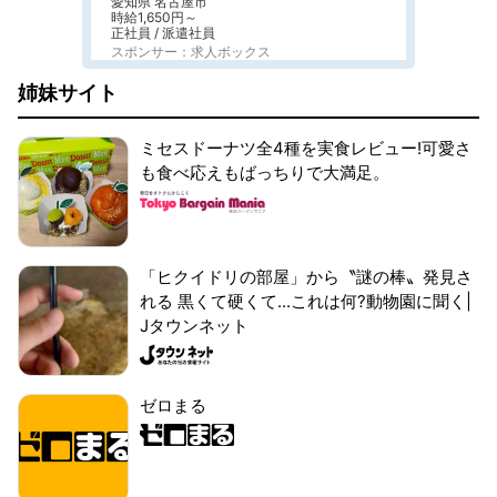
愛知県 名古屋市
時給1,650円～
正社員 / 派遣社員
スポンサー：求人ボックス
姉妹サイト
ミセスドーナツ全4種を実食レビュー!可愛さ
も食べ応えもばっちりで大満足。
「ヒクイドリの部屋」から〝謎の棒〟発見さ
れる 黒くて硬くて...これは何?動物園に聞く|
Jタウンネット
ゼロまる