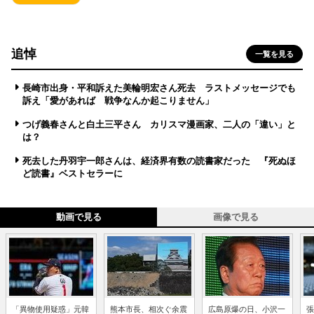
追悼
一覧を見る
長崎市出身・平和訴えた美輪明宏さん死去 ラストメッセージでも
訴え「愛があれば 戦争なんか起こりません」
つげ義春さんと白土三平さん カリスマ漫画家、二人の「違い」と
は？
死去した丹羽宇一郎さんは、経済界有数の読書家だった 『死ぬほ
ど読書』ベストセラーに
動画で見る
画像で見る
「異物使用疑惑」元韓
熊本市長、相次ぐ余震
広島原爆の日、小沢一
張