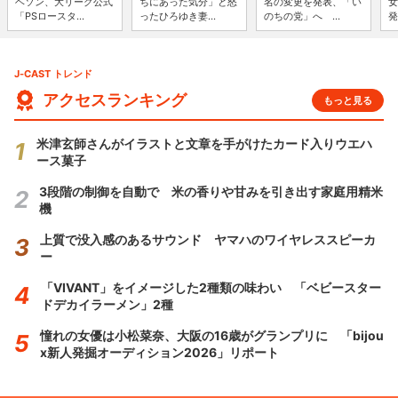
ヘソン、大リーグ公式
ちにあった気分」と怒
名の変更を発表、「い
女
「PSロースタ...
ったひろゆき妻...
のちの党」へ ...
発
J-CAST トレンド
アクセスランキング
もっと見る
米津玄師さんがイラストと文章を手がけたカード入りウエハ
ース菓子
3段階の制御を自動で 米の香りや甘みを引き出す家庭用精米
機
上質で没入感のあるサウンド ヤマハのワイヤレススピーカ
ー
「VIVANT」をイメージした2種類の味わい 「ベビースター
ドデカイラーメン」2種
憧れの女優は小松菜奈、大阪の16歳がグランプリに 「bijou
x新人発掘オーディション2026」リポート