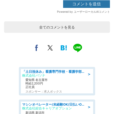
全てのコメントを見る
「土日祝休み」看護専門学校・看護学部での教員業務/高時給/要資格:保健師、正看護師
＞
株式会社パソナ
愛知県 名古屋市
時給2,200円
正社員
スポンサー：求人ボックス
マシンオペレーター/未経験OK/日払いOK/寮費無料/交替制/20・30・40代活躍中
＞
株式会社綜合キャリアオプション
新潟県 新潟市