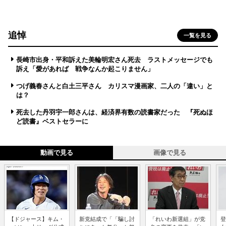
追悼
一覧を見る
長崎市出身・平和訴えた美輪明宏さん死去 ラストメッセージでも
訴え「愛があれば 戦争なんか起こりません」
つげ義春さんと白土三平さん カリスマ漫画家、二人の「違い」と
は？
死去した丹羽宇一郎さんは、経済界有数の読書家だった 『死ぬほ
ど読書』ベストセラーに
動画で見る
画像で見る
【ドジャース】キム・
新党結成で「「騙し討
「れいわ新選組」が党
登