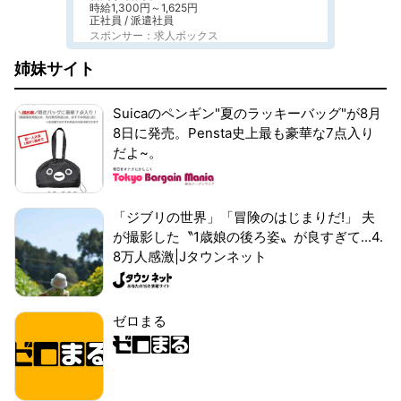
時給1,300円～1,625円
正社員 / 派遣社員
スポンサー：求人ボックス
姉妹サイト
Suicaのペンギン"夏のラッキーバッグ"が8月
8日に発売。Pensta史上最も豪華な7点入り
だよ~。
「ジブリの世界」「冒険のはじまりだ!」 夫
が撮影した〝1歳娘の後ろ姿〟が良すぎて...4.
8万人感激|Jタウンネット
ゼロまる