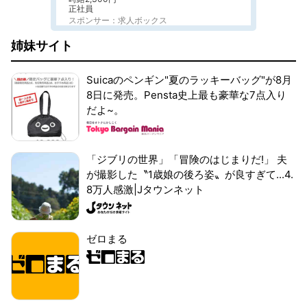
正社員
スポンサー：求人ボックス
姉妹サイト
Suicaのペンギン"夏のラッキーバッグ"が8月
8日に発売。Pensta史上最も豪華な7点入り
だよ~。
「ジブリの世界」「冒険のはじまりだ!」 夫
が撮影した〝1歳娘の後ろ姿〟が良すぎて...4.
8万人感激|Jタウンネット
ゼロまる