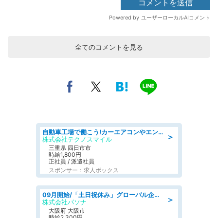
全てのコメントを見る
自動車工場で働こう!カーエアコンやエンジンの製造・加工業務/寮完備 denso aichi
＞
株式会社テクノスマイル
三重県 四日市市
時給1,800円
正社員 / 派遣社員
スポンサー：求人ボックス
09月開始/「土日祝休み」グローバル企業での産業保健のお仕事/保健師/高時給/残業なし/服装自由
＞
株式会社パソナ
大阪府 大阪市
時給2,300円