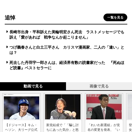
追悼
一覧を見る
長崎市出身・平和訴えた美輪明宏さん死去 ラストメッセージでも
訴え「愛があれば 戦争なんか起こりません」
つげ義春さんと白土三平さん カリスマ漫画家、二人の「違い」と
は？
死去した丹羽宇一郎さんは、経済界有数の読書家だった 『死ぬほ
ど読書』ベストセラーに
動画で見る
画像で見る
【ドジャース】キム・
新党結成で「「騙し討
「れいわ新選組」が党
登
ヘソン、大リーグ公式
ちにあった気分」と怒
名の変更を発表、「い
女