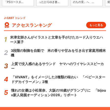
「PSロースタ...
ったひろゆき妻...
のちの党」へ ...
発
J-CAST トレンド
アクセスランキング
もっと見る
米津玄師さんがイラストと文章を手がけたカード入りウエハ
ース菓子
3段階の制御を自動で 米の香りや甘みを引き出す家庭用精米
機
上質で没入感のあるサウンド ヤマハのワイヤレススピーカ
ー
「VIVANT」をイメージした2種類の味わい 「ベビースター
ドデカイラーメン」2種
憧れの女優は小松菜奈、大阪の16歳がグランプリに 「bijou
x新人発掘オーディション2026」リポート