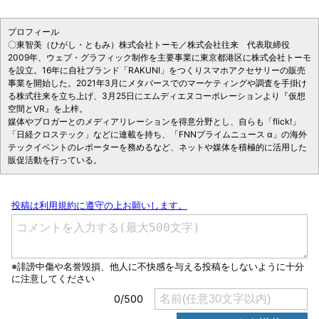
プロフィール
〇東智美（ひがし・ともみ）株式会社トーモ／株式会社往来 代表取締役
2009年、ウェブ・グラフィック制作を主要事業に東京都港区に株式会社トーモ
を設立。16年に自社ブランド「RAKUNI」をつくりスマホアクセサリーの販売
事業を開始した。2021年3月にメタバースでのマーケティングや調査を手掛け
る株式往来を立ち上げ、3月25日にエムディエヌコーポレーションより『仮想
空間とVR』を上梓。
媒体やブロガーとのメディアリレーションを得意分野とし、自らも「flick!」
「日経クロステック」などに連載を持ち、「FNNプライムニュース α」の海外
テックイベントのレポーターを務めるなど、ネットや媒体を積極的に活用した
販促活動を行っている。