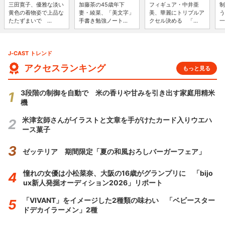
三田寛子、優雅な淡い
加藤茶の45歳年下
フィギュア・中井亜
制
黄色の着物姿で上品な
妻・綾菜、「美文字」
美、華麗にトリプルア
う
たたずまいで ...
手書き勉強ノート...
クセル決める 「...
一
J-CAST トレンド
アクセスランキング
もっと見る
3段階の制御を自動で 米の香りや甘みを引き出す家庭用精米
機
米津玄師さんがイラストと文章を手がけたカード入りウエハ
ース菓子
ゼッテリア 期間限定「夏の和風おろしバーガーフェア」
憧れの女優は小松菜奈、大阪の16歳がグランプリに 「bijo
ux新人発掘オーディション2026」リポート
「VIVANT」をイメージした2種類の味わい 「ベビースター
ドデカイラーメン」2種