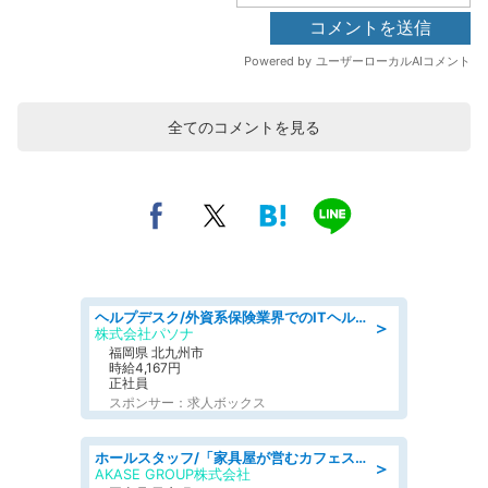
全てのコメントを見る
ヘルプデスク/外資系保険業界でのITヘルプデスク業務/駅近/即日勤務可/ヘルプデスク
＞
株式会社パソナ
福岡県 北九州市
時給4,167円
正社員
スポンサー：求人ボックス
ホールスタッフ/「家具屋が営むカフェスタッフ!」週2日～OK!嬉しいまかない付き/岡山県/浅口郡里庄町
＞
AKASE GROUP株式会社