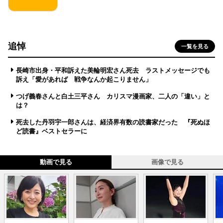
追悼
一覧を見る
長崎市出身・平和訴えた美輪明宏さん死去 ラストメッセージでも
訴え「愛があれば 戦争なんか起こりません」
つげ義春さんと白土三平さん カリスマ漫画家、二人の「違い」と
は？
死去した丹羽宇一郎さんは、経済界有数の読書家だった 『死ぬほ
ど読書』ベストセラーに
動画で見る
画像で見る