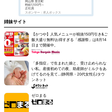
岡山県 里庄町
時給1,100円～
正社員
スポンサー：求人ボックス
姉妹サイト
【かつや】人気メニューが税抜150円引き&ご
飯大盛り無料!お得すぎる「感謝祭」は8月14
日まで開催中。
「多指症」で生まれた娘と、受け止められな
い私。産後初めての夜、助産師がミルクをあ
げてるのを見て...(静岡県・20代女性)|Jタウ
ンネット
ゼロまる