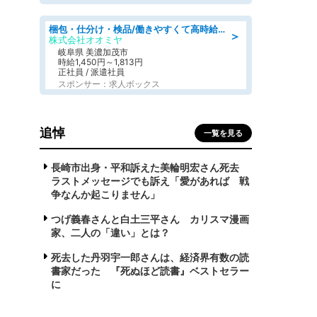
梱包・仕分け・検品/働きやすくて高時給の仕分け作業長期休暇充実/残業なし
＞
株式会社オオミヤ
岐阜県 美濃加茂市
時給1,450円～1,813円
正社員 / 派遣社員
スポンサー：求人ボックス
追悼
一覧を見る
長崎市出身・平和訴えた美輪明宏さん死去
ラストメッセージでも訴え「愛があれば 戦
争なんか起こりません」
つげ義春さんと白土三平さん カリスマ漫画
家、二人の「違い」とは？
死去した丹羽宇一郎さんは、経済界有数の読
書家だった 『死ぬほど読書』ベストセラー
に