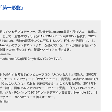
「第一形態」
している元プロゲーマー。高校時代にesports業界へ飛び込み、18歳に
て、全世界で行われるCAPCOM Pro TourやEVOへも参加。2020
ーム実況をはじめ、当時の最高ランクに昇格するなど、FPSでも活躍している。
aepa」のブランドアンバサダーを務めている。テレビ番組｢お願いラン
コ会議｣への出演をはじめ、新聞やメディア出演も多数。
sumememe
.com/channel/UCq1FEiGmyh-52yYGeOMTVLA
トを紹介する考古学的レビューブログ『みたいもん！』管理人。2002年
クリエーションアウォード「Web人ユニット」賞受賞。著書に2010年11月
やめない人たち〉である（技術評論社）」など共著も多数。2011 年9
イザー就任。同年アルファブロガー・アワード受賞。「ひらくPCバッグ」
らくPCバッグで2016年グッドデザイン賞受賞。Evernote ECL・S
ンバサダー。Yahoo!ニュース個人オーサー。
ishitani