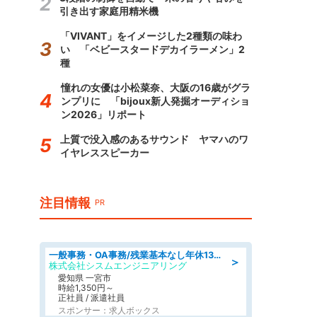
引き出す家庭用精米機
「VIVANT」をイメージした2種類の味わ
い 「ベビースタードデカイラーメン」2
種
憧れの女優は小松菜奈、大阪の16歳がグラ
ンプリに 「bijoux新人発掘オーディショ
ン2026」リポート
上質で没入感のあるサウンド ヤマハのワ
イヤレススピーカー
注目情報
PR
一般事務・OA事務/残業基本なし年休130日社保完備の一般・調達事務
＞
株式会社シスムエンジニアリング
愛知県 一宮市
時給1,350円～
正社員 / 派遣社員
スポンサー：求人ボックス