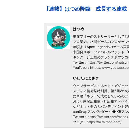
【連載】はつめ降臨 成長する連載
はつめ
現在フリーのストリーマーとして活動
プロ契約。格闘ゲームのプロゲーマーとし
年頃よりApex Legendsのゲ
米国発スポーツアパレルブランド「K
キング！｣｢王様のブランチ｣｢マツ
Twitter：
https://twitter.com/hat
YouTube：
https://www.youtube
いしたにまさき
ウェブサービス・ネット・ガジェッ
メディア芸術祭特別賞、第5回Web
に単著「ネットで成功しているのは〈
月より内閣広報室・IT広報アドバ
などネット発のカバンデザインも好調。ひ
canSnapアンバサダー・HHKBア
Twitter：
https://twitter.com/masaki
ブログ：
https://mitaimon.com/