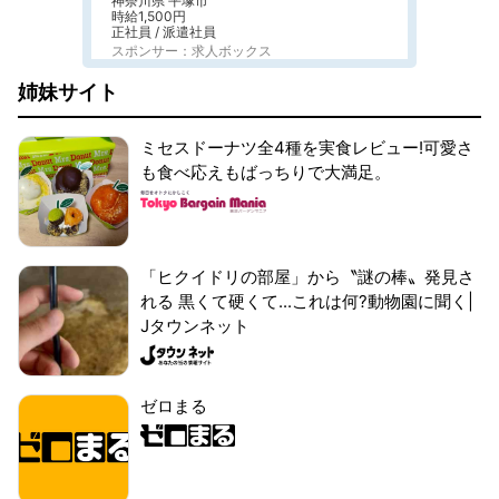
神奈川県 平塚市
時給1,500円
正社員 / 派遣社員
スポンサー：求人ボックス
姉妹サイト
ミセスドーナツ全4種を実食レビュー!可愛さ
も食べ応えもばっちりで大満足。
「ヒクイドリの部屋」から〝謎の棒〟発見さ
れる 黒くて硬くて...これは何?動物園に聞く|
Jタウンネット
ゼロまる