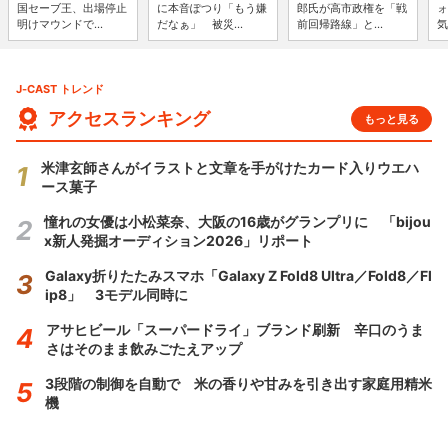
国セーブ王、出場停止
に本音ぽつり「もう嫌
郎氏が高市政権を「戦
ォ
明けマウンドで...
だなぁ」 被災...
前回帰路線」と...
気
J-CAST トレンド
アクセスランキング
もっと見る
米津玄師さんがイラストと文章を手がけたカード入りウエハ
ース菓子
憧れの女優は小松菜奈、大阪の16歳がグランプリに 「bijou
x新人発掘オーディション2026」リポート
Galaxy折りたたみスマホ「Galaxy Z Fold8 Ultra／Fold8／Fl
ip8」 3モデル同時に
アサヒビール「スーパードライ」ブランド刷新 辛口のうま
さはそのまま飲みごたえアップ
3段階の制御を自動で 米の香りや甘みを引き出す家庭用精米
機