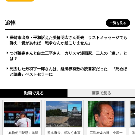
追悼
一覧を見る
長崎市出身・平和訴えた美輪明宏さん死去 ラストメッセージでも
訴え「愛があれば 戦争なんか起こりません」
つげ義春さんと白土三平さん カリスマ漫画家、二人の「違い」と
は？
死去した丹羽宇一郎さんは、経済界有数の読書家だった 『死ぬほ
ど読書』ベストセラーに
動画で見る
画像で見る
「異物使用疑惑」元韓
熊本市長、相次ぐ余震
広島原爆の日、小沢一
張